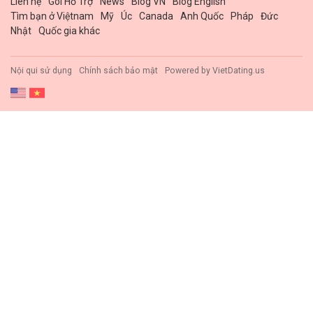
Liên hệ
Gói Hổ Trợ
News
Blog VN
Blog English
Tìm bạn ở Việtnam
Mỹ
Úc
Canada
Anh Quốc
Pháp
Đức
Nhật
Quốc gia khác
Nội qui sử dụng
Chính sách bảo mật
Powered by
VietDating.us