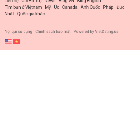
Liên hệ
Gói Hổ Trợ
News
Blog VN
Blog English
Tìm bạn ở Việtnam
Mỹ
Úc
Canada
Anh Quốc
Pháp
Đức
Nhật
Quốc gia khác
Nội qui sử dụng
Chính sách bảo mật
Powered by
VietDating.us