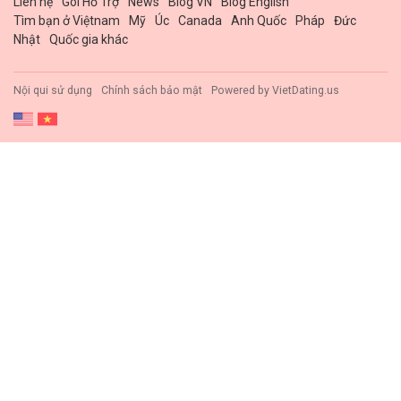
Liên hệ
Gói Hổ Trợ
News
Blog VN
Blog English
Tìm bạn ở Việtnam
Mỹ
Úc
Canada
Anh Quốc
Pháp
Đức
Nhật
Quốc gia khác
Nội qui sử dụng
Chính sách bảo mật
Powered by
VietDating.us