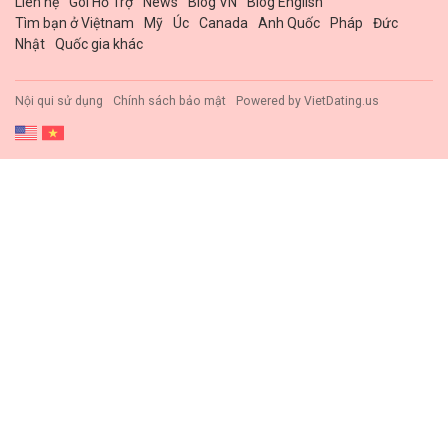
Liên hệ
Gói Hổ Trợ
News
Blog VN
Blog English
Tìm bạn ở Việtnam
Mỹ
Úc
Canada
Anh Quốc
Pháp
Đức
Nhật
Quốc gia khác
Nội qui sử dụng
Chính sách bảo mật
Powered by
VietDating.us