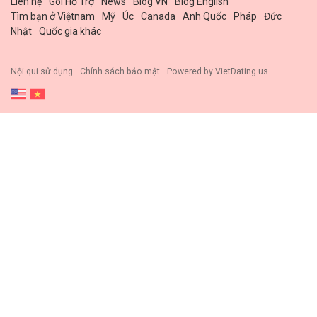
Liên hệ
Gói Hổ Trợ
News
Blog VN
Blog English
Tìm bạn ở Việtnam
Mỹ
Úc
Canada
Anh Quốc
Pháp
Đức
Nhật
Quốc gia khác
Nội qui sử dụng
Chính sách bảo mật
Powered by
VietDating.us