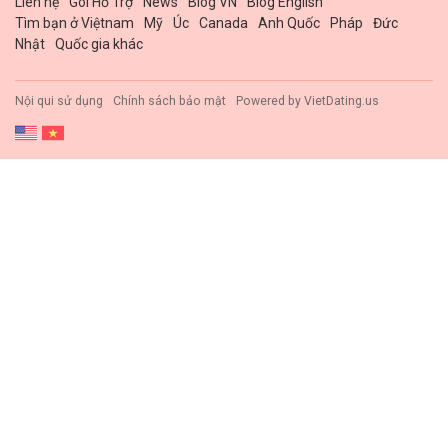
Liên hệ
Gói Hổ Trợ
News
Blog VN
Blog English
Tìm bạn ở Việtnam
Mỹ
Úc
Canada
Anh Quốc
Pháp
Đức
Nhật
Quốc gia khác
Nội qui sử dụng
Chính sách bảo mật
Powered by
VietDating.us