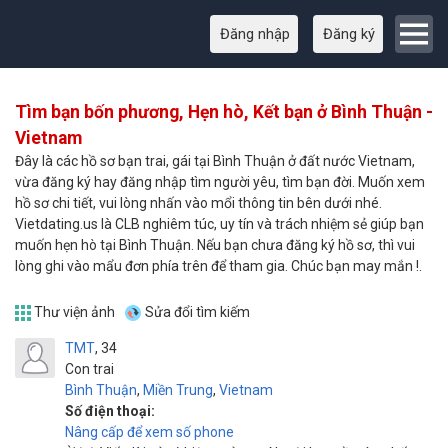
Đăng nhập
Đăng ký
Tìm bạn bốn phương, Hẹn hò, Kết bạn ở Bình Thuận -
Vietnam
Đây là các hồ sơ bạn trai, gái tại Bình Thuận ở đất nước Vietnam,
vừa đăng ký hay đăng nhập tìm người yêu, tìm bạn đời. Muốn xem
hồ sơ chi tiết, vui lòng nhấn vào mổi thông tin bên dưới nhé.
Vietdating.us là CLB nghiêm túc, uy tín và trách nhiệm sẻ giúp bạn
muốn hẹn hò tại Bình Thuận. Nếu bạn chưa đăng ký hồ sơ, thì vui
lòng ghi vào mẩu đơn phía trên để tham gia. Chúc bạn may mắn !.
Thư viện ảnh
Sửa đổi tìm kiếm
TMT
34
Con trai
Bình Thuận
,
Miền Trung
,
Vietnam
Số điện thoại:
Nâng cấp để xem số phone