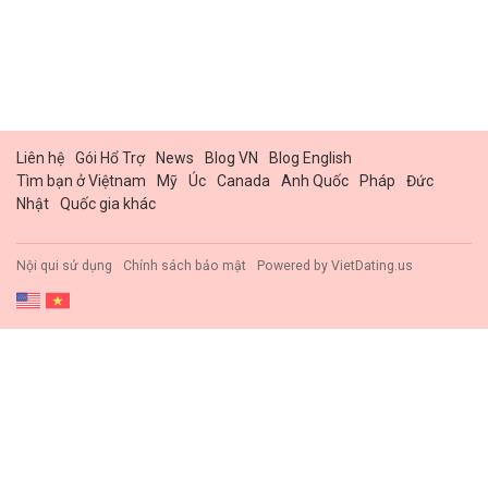
Liên hệ
Gói Hổ Trợ
News
Blog VN
Blog English
Tìm bạn ở Việtnam
Mỹ
Úc
Canada
Anh Quốc
Pháp
Đức
Nhật
Quốc gia khác
Nội qui sử dụng
Chính sách bảo mật
Powered by
VietDating.us