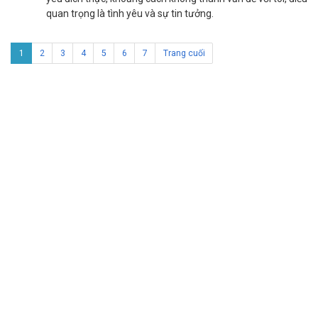
quan trọng là tình yêu và sự tin tưởng.
1
2
3
4
5
6
7
Trang cuối