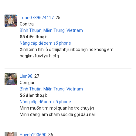
Tuan0789674417
25
Con trai
Bình Thuận
,
Miền Trung
,
Vietnam
Số điện thoại:
Nâng cấp để xem số phone
Xinh xinh hihi ỏ ỏ thijsthhjiunbcc hẹn hò không em
bggjknvfuivfyu hjcfg
Lien98
27
Con gai
Bình Thuận
,
Miền Trung
,
Vietnam
Số điện thoại:
Nâng cấp để xem số phone
Minh muốn tim moi quan he tro chuyện
Minh đang lam chăm sóc da gội dâu nail
Huynh190690
36