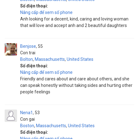
Số điện thoại:
Nâng cấp để xem số phone
Anh looking for a decent, kind, caring and loving woman
that will love and accept anh and 2 beautiful daughters
Benjose
55
Con trai
Bolton
,
Massachusetts
,
United States
Số điện thoại:
Nâng cấp để xem số phone
Friendly and cares about and care about others, and she
can speak honestly without taking sides and hurting other
people feelings
Nena1
53
Con gai
Boston
,
Massachusetts
,
United States
Số điện thoại:
Nâng cấp để xem số phone