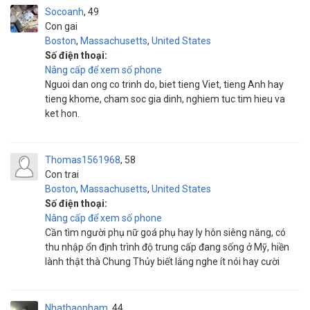
Socoanh
49
Con gai
Boston
,
Massachusetts
,
United States
Số điện thoại:
Nâng cấp để xem số phone
Nguoi dan ong co trinh do, biet tieng Viet, tieng Anh hay
tieng khome, cham soc gia dinh, nghiem tuc tim hieu va
ket hon.
Thomas1561968
58
Con trai
Boston
,
Massachusetts
,
United States
Số điện thoại:
Nâng cấp để xem số phone
Cần tìm người phụ nữ goá phụ hay ly hôn siêng năng, có
thu nhập ổn định trình độ trung cấp đang sống ở Mỹ, hiền
lành thật thà Chung Thủy biết lắng nghe ít nói hay cười
Nhathaopham
44