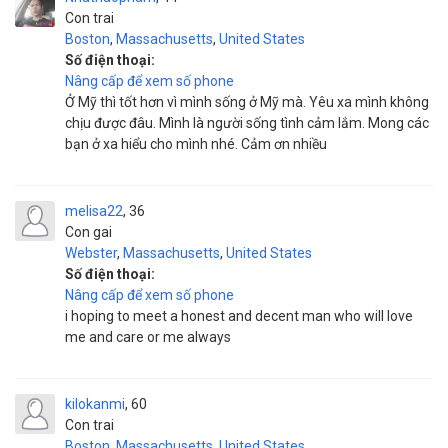
Con trai
Boston
,
Massachusetts
,
United States
Số điện thoại:
Nâng cấp để xem số phone
Ở Mỹ thì tốt hơn vì mình sống ở Mỹ mà. Yêu xa mình không
chịu được đâu. Mình là người sống tình cảm lắm. Mong các
bạn ở xa hiểu cho mình nhé. Cảm ơn nhiều
melisa22
36
Con gai
Webster
,
Massachusetts
,
United States
Số điện thoại:
Nâng cấp để xem số phone
i hoping to meet a honest and decent man who will love
me and care or me always
kilokanmi
60
Con trai
Boston
,
Massachusetts
,
United States