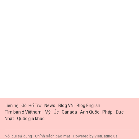
Liên hệ
Gói Hổ Trợ
News
Blog VN
Blog English
Tìm bạn ở Việtnam
Mỹ
Úc
Canada
Anh Quốc
Pháp
Đức
Nhật
Quốc gia khác
Nội qui sử dụng
Chính sách bảo mật
Powered by
VietDating.us