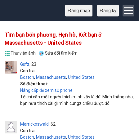
Đăng nhập
Đăng ký
Tìm bạn bốn phương, Hẹn hò, Kết bạn ở
Massachusetts - United States
Thư viện ảnh
Sửa đổi tìm kiếm
Gsfz
23
Con trai
Boston
,
Massachusetts
,
United States
Số điện thoại:
Nâng cấp để xem số phone
Tớ chỉ cần một người thích mình vậy là đủ! Mình thẳng nha,
bạn nữa thích cài gì mình cungz chiều được đó
Merrickoswald
62
Con trai
Boston
,
Massachusetts
,
United States