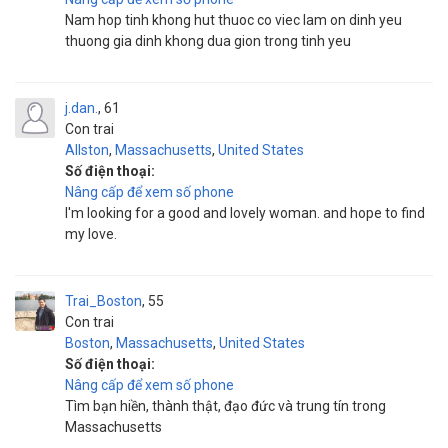
Nam hop tinh khong hut thuoc co viec lam on dinh yeu
thuong gia dinh khong dua gion trong tinh yeu
j.dan.
61
Con trai
Allston
,
Massachusetts
,
United States
Số điện thoại:
Nâng cấp để xem số phone
l'm looking for a good and lovely woman. and hope to find
my love.
Trai_Boston
55
Con trai
Boston
,
Massachusetts
,
United States
Số điện thoại:
Nâng cấp để xem số phone
Tìm bạn hiền, thành thật, đạo đức và trung tín trong
Massachusetts