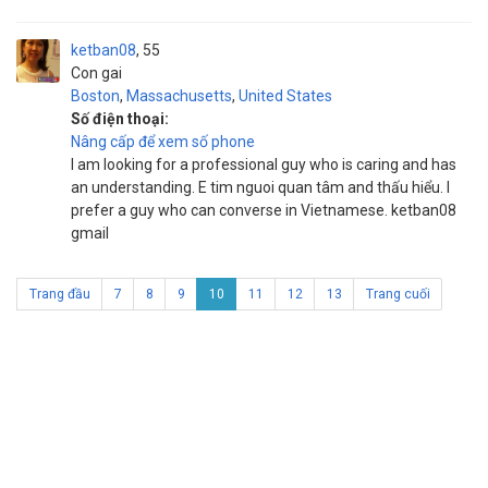
ketban08
55
Con gai
Boston
,
Massachusetts
,
United States
Số điện thoại:
Nâng cấp để xem số phone
I am looking for a professional guy who is caring and has
an understanding. E tim nguoi quan tâm and thấu hiểu. I
prefer a guy who can converse in Vietnamese. ketban08
gmail
Trang đầu
7
8
9
10
11
12
13
Trang cuối