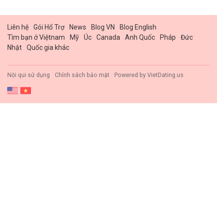
Liên hệ
Gói Hổ Trợ
News
Blog VN
Blog English
Tìm bạn ở Việtnam
Mỹ
Úc
Canada
Anh Quốc
Pháp
Đức
Nhật
Quốc gia khác
Nội qui sử dụng
Chính sách bảo mật
Powered by
VietDating.us