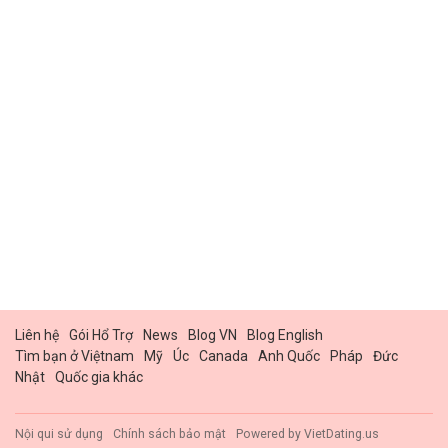
Liên hệ
Gói Hổ Trợ
News
Blog VN
Blog English
Tìm bạn ở Việtnam
Mỹ
Úc
Canada
Anh Quốc
Pháp
Đức
Nhật
Quốc gia khác
Nội qui sử dụng
Chính sách bảo mật
Powered by
VietDating.us