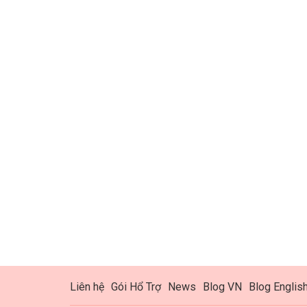
Liên hệ
Gói Hổ Trợ
News
Blog VN
Blog Englis