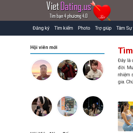
Đăng ký
Tìm kiếm
Photo
Trợ giúp
Tâm Sự
Hội viên mới
Tìm
Đây là 
đời. Mu
nhiệm s
gia. Ch