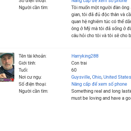
Số điện thoại:
Nâng cấp để xem số phone
Người cần tìm:
Tôi muốn một người đàn ông s
gian, tôi đã đủ độc thân và 
quan hệ nghiêm túc có thể dẫ
ông ở Mỹ mà tôi đã sống ở đây
câu hỏi cho tôi và tôi sẽ cho b
Tên tài khoản:
Harryking288
Giới tính:
Con trai
Tuổi:
60
Nơi cư ngụ:
Guysville
,
Ohio
,
United State
Số điện thoại:
Nâng cấp để xem số phone
Người cần tìm:
Something real and long las
must be loving and have a g