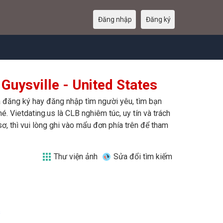
Đăng nhập
Đăng ký
Guysville - United States
ừa đăng ký hay đăng nhập tìm người yêu, tìm bạn
é. Vietdating.us là CLB nghiêm túc, uy tín và trách
ơ, thì vui lòng ghi vào mẩu đơn phía trên để tham
Thư viện ảnh
Sửa đổi tìm kiếm
s