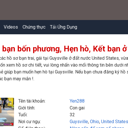
Videos
Chứng thực
Tải Ứng Dụng
 bạn bốn phương, Hẹn hò, Kết bạn ở 
các hồ sơ bạn trai, gái tại Guysville ở đất nước United States, v
ốn xem hồ sơ chi tiết, vui lòng nhấn vào mổi thông tin bên dưới nh
ẻ giúp bạn muốn hẹn hò tại Guysville. Nếu bạn chưa đăng ký hồ s
úc bạn may mắn !.
Tên tài khoản:
Yen288
Giới tính:
Con gai
Tuổi:
32
Nơi cư ngụ:
Guysville
,
Ohio
,
United State