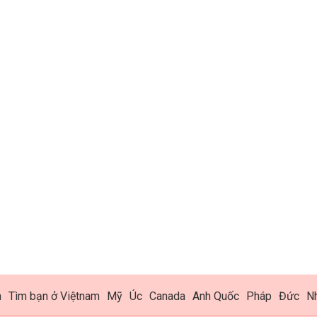
h
Tìm bạn ở Việtnam
Mỹ
Úc
Canada
Anh Quốc
Pháp
Đức
N