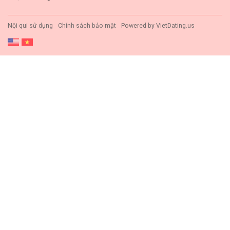
Nội qui sử dụng
Chính sách bảo mật
Powered by
VietDating.us