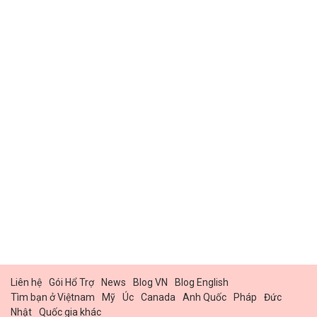
Liên hệ
Gói Hổ Trợ
News
Blog VN
Blog English
Tìm bạn ở Việtnam
Mỹ
Úc
Canada
Anh Quốc
Pháp
Đức
Nhật
Quốc gia khác