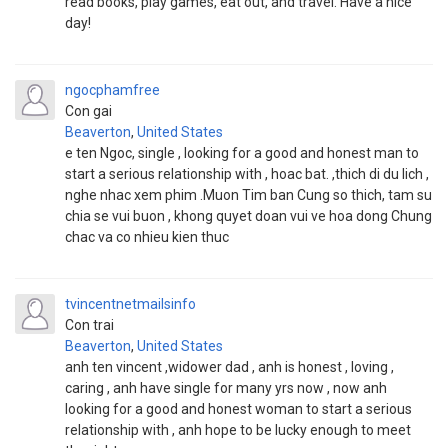
read books, play games, eat out, and travel. Have a nice
day!
ngocphamfree
Con gai
Beaverton
,
United States
e ten Ngoc, single , looking for a good and honest man to
start a serious relationship with , hoac bat. ,thich di du lich ,
nghe nhac xem phim .Muon Tim ban Cung so thich, tam su
chia se vui buon , khong quyet doan vui ve hoa dong Chung
chac va co nhieu kien thuc
tvincentnetmailsinfo
Con trai
Beaverton
,
United States
anh ten vincent ,widower dad , anh is honest , loving ,
caring , anh have single for many yrs now , now anh
looking for a good and honest woman to start a serious
relationship with , anh hope to be lucky enough to meet