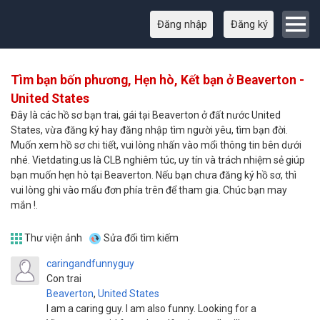
Đăng nhập
Đăng ký
Tìm bạn bốn phương, Hẹn hò, Kết bạn ở Beaverton -
United States
Đây là các hồ sơ bạn trai, gái tại Beaverton ở đất nước United
States, vừa đăng ký hay đăng nhập tìm người yêu, tìm bạn đời.
Muốn xem hồ sơ chi tiết, vui lòng nhấn vào mổi thông tin bên dưới
nhé. Vietdating.us là CLB nghiêm túc, uy tín và trách nhiệm sẻ giúp
bạn muốn hẹn hò tại Beaverton. Nếu bạn chưa đăng ký hồ sơ, thì
vui lòng ghi vào mẩu đơn phía trên để tham gia. Chúc bạn may
mắn !.
Thư viện ảnh
Sửa đổi tìm kiếm
caringandfunnyguy
Con trai
Beaverton
,
United States
I am a caring guy. I am also funny. Looking for a