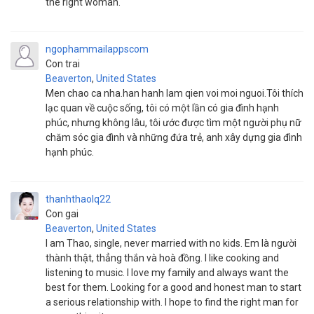
the right woman.
ngophammailappscom
Con trai
Beaverton
,
United States
Men chao ca nha.han hanh lam qien voi moi nguoi.Tôi thích
lạc quan về cuộc sống, tôi có một lần có gia đình hạnh
phúc, nhưng không lâu, tôi ước được tìm một người phụ nữ
chăm sóc gia đình và những đứa trẻ, anh xây dựng gia đình
hạnh phúc.
thanhthaolq22
Con gai
Beaverton
,
United States
I am Thao, single, never married with no kids. Em là người
thành thật, thẳng thắn và hoà đồng. I like cooking and
listening to music. I love my family and always want the
best for them. Looking for a good and honest man to start
a serious relationship with. I hope to find the right man for