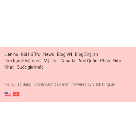
Liên hệ
Gói Hổ Trợ
News
Blog VN
Blog English
Tìm bạn ở Việtnam
Mỹ
Úc
Canada
Anh Quốc
Pháp
Đức
Nhật
Quốc gia khác
Nội qui sử dụng
Chính sách bảo mật
Powered by
VietDating.us