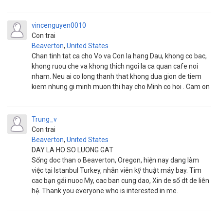
vincenguyen0010
Con trai
Beaverton
,
United States
Chan tinh tat ca cho Vo va Con la hang Dau, khong co bac,
khong ruou che va khong thich ngoi la ca quan cafe noi
nham. Neu ai co long thanh that khong dua gion de tiem
kiem nhung gi minh muon thi hay cho Minh co hoi . Cam on
Trung_v
Con trai
Beaverton
,
United States
DAY LA HO SO LUONG GAT
Sống doc than o Beaverton, Oregon, hiện nay dang làm
việc tại Istanbul Turkey, nhân viên kỹ thuật máy bay. Tim
cac bạn gái nuoc My, cac ban cung dao, Xin de số dt de liên
hệ. Thank you everyone who is interested in me.