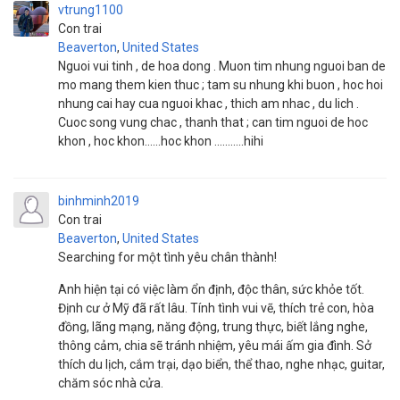
vtrung1100
Con trai
Beaverton
,
United States
Nguoi vui tinh , de hoa dong . Muon tim nhung nguoi ban de
mo mang them kien thuc ; tam su nhung khi buon , hoc hoi
nhung cai hay cua nguoi khac , thich am nhac , du lich .
Cuoc song vung chac , thanh that ; can tim nguoi de hoc
khon , hoc khon......hoc khon ...........hihi
binhminh2019
Con trai
Beaverton
,
United States
Searching for một tình yêu chân thành!
Anh hiện tại có việc làm ổn định, độc thân, sức khỏe tốt.
Định cư ở Mỹ đã rất lâu. Tính tình vui vẽ, thích trẻ con, hòa
đồng, lãng mạng, năng động, trung thực, biết lắng nghe,
thông cảm, chia sẽ tránh nhiệm, yêu mái ấm gia đình. Sở
thích du lịch, cắm trại, dạo biển, thể thao, nghe nhạc, guitar,
chăm sóc nhà cửa.