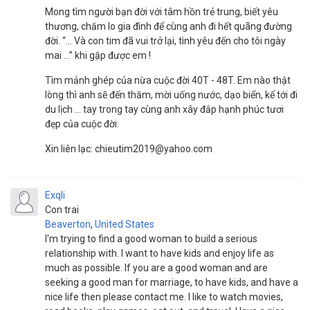
Mong tìm người bạn đời với tâm hồn trẻ trung, biết yêu
thương, chăm lo gia đình để cùng anh đi hết quãng đường
đời. “... Và con tim đã vui trở lại, tình yêu đến cho tôi ngày
mai ...” khi gặp được em !
Tìm mảnh ghép của nừa cuộc đời 40T - 48T. Em nào thật
lòng thì anh sẽ đến thăm, mời uống nước, dạo biển, kế tới đi
du lịch ... tay trong tay cùng anh xây đắp hạnh phúc tươi
đẹp của cuộc đời.
Xin liên lạc: chieutim2019@yahoo.com
Exqli
Con trai
Beaverton
,
United States
I'm trying to find a good woman to build a serious
relationship with. I want to have kids and enjoy life as
much as possible. If you are a good woman and are
seeking a good man for marriage, to have kids, and have a
nice life then please contact me. I like to watch movies,