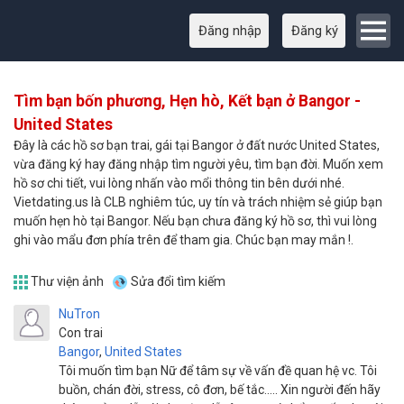
Đăng nhập
Đăng ký
Tìm bạn bốn phương, Hẹn hò, Kết bạn ở Bangor -
United States
Đây là các hồ sơ bạn trai, gái tại Bangor ở đất nước United States,
vừa đăng ký hay đăng nhập tìm người yêu, tìm bạn đời. Muốn xem
hồ sơ chi tiết, vui lòng nhấn vào mổi thông tin bên dưới nhé.
Vietdating.us là CLB nghiêm túc, uy tín và trách nhiệm sẻ giúp bạn
muốn hẹn hò tại Bangor. Nếu bạn chưa đăng ký hồ sơ, thì vui lòng
ghi vào mẩu đơn phía trên để tham gia. Chúc bạn may mắn !.
Thư viện ảnh
Sửa đổi tìm kiếm
NuTron
Con trai
Bangor
,
United States
Tôi muốn tìm bạn Nữ để tâm sự về vấn đề quan hệ vc. Tôi
buồn, chán đời, stress, cô đơn, bế tắc..... Xin người đến hãy