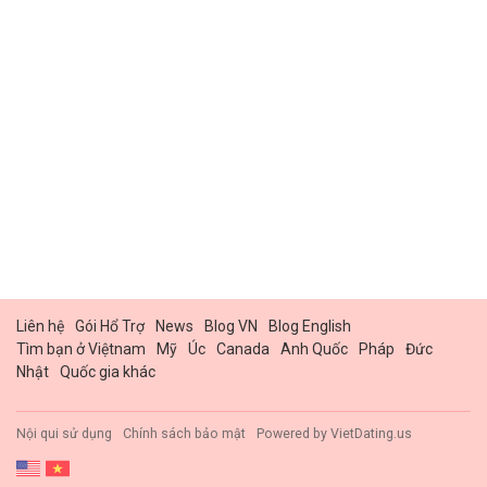
Liên hệ
Gói Hổ Trợ
News
Blog VN
Blog English
Tìm bạn ở Việtnam
Mỹ
Úc
Canada
Anh Quốc
Pháp
Đức
Nhật
Quốc gia khác
Nội qui sử dụng
Chính sách bảo mật
Powered by
VietDating.us