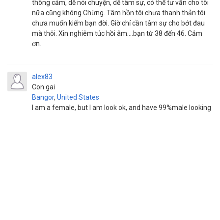
thông cảm, dễ nói chuyện, dễ tâm sự, có thể tư vấn cho tôi
nữa cũng không Chừng. Tâm hồn tôi chưa thanh thản tôi
chưa muốn kiếm bạn đời. Giờ chỉ cần tâm sự cho bớt đau
mà thôi. Xin nghiêm túc hồi âm....bạn từ 38 đến 46. Cảm
ơn.
alex83
Con gai
Bangor
,
United States
I am a female, but I am look ok, and have 99%male looking