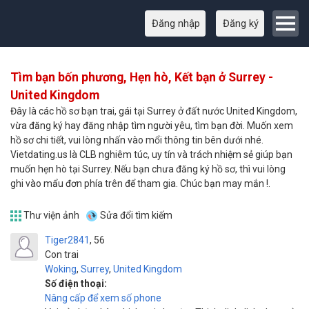
Đăng nhập
Đăng ký
Tìm bạn bốn phương, Hẹn hò, Kết bạn ở Surrey -
United Kingdom
Đây là các hồ sơ bạn trai, gái tại Surrey ở đất nước United Kingdom,
vừa đăng ký hay đăng nhập tìm người yêu, tìm bạn đời. Muốn xem
hồ sơ chi tiết, vui lòng nhấn vào mổi thông tin bên dưới nhé.
Vietdating.us là CLB nghiêm túc, uy tín và trách nhiệm sẻ giúp bạn
muốn hẹn hò tại Surrey. Nếu bạn chưa đăng ký hồ sơ, thì vui lòng
ghi vào mẩu đơn phía trên để tham gia. Chúc bạn may mắn !.
Thư viện ảnh
Sửa đổi tìm kiếm
Tiger2841
56
Con trai
Woking
,
Surrey
,
United Kingdom
Số điện thoại:
Nâng cấp để xem số phone