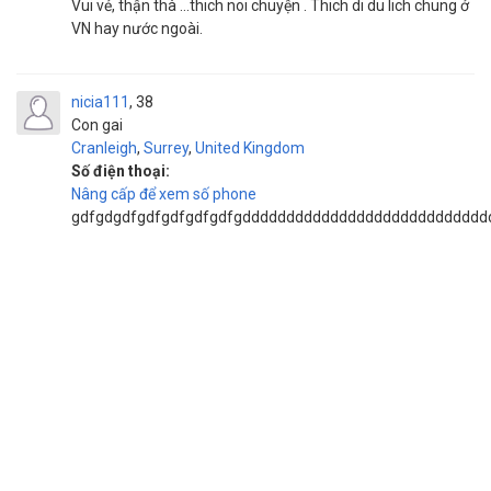
Vui vẻ, thận thà …thich noi chuyện . Thich di du lich chung ở
VN hay nước ngoài.
nicia111
38
Con gai
Cranleigh
,
Surrey
,
United Kingdom
Số điện thoại:
Nâng cấp để xem số phone
gdfgdgdfgdfgdfgdfgdfgdddddddddddddddddddddddddddd