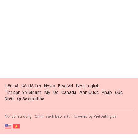
Liên hệ
Gói Hổ Trợ
News
Blog VN
Blog English
Tìm bạn ở Việtnam
Mỹ
Úc
Canada
Anh Quốc
Pháp
Đức
Nhật
Quốc gia khác
Nội qui sử dụng
Chính sách bảo mật
Powered by
VietDating.us