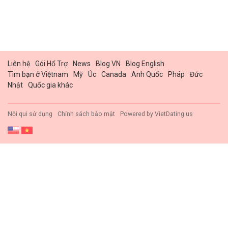
Liên hệ
Gói Hổ Trợ
News
Blog VN
Blog English
Tìm bạn ở Việtnam
Mỹ
Úc
Canada
Anh Quốc
Pháp
Đức
Nhật
Quốc gia khác
Nội qui sử dụng
Chính sách bảo mật
Powered by
VietDating.us