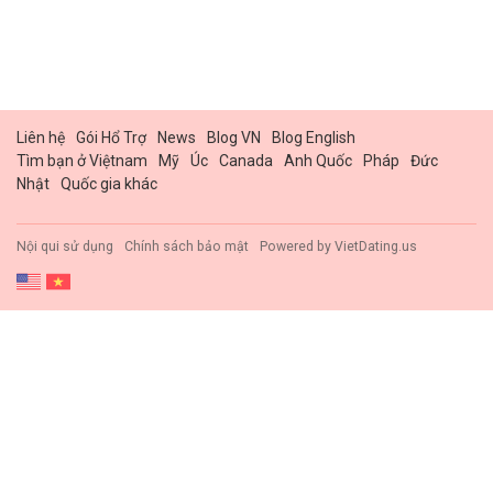
Liên hệ
Gói Hổ Trợ
News
Blog VN
Blog English
Tìm bạn ở Việtnam
Mỹ
Úc
Canada
Anh Quốc
Pháp
Đức
Nhật
Quốc gia khác
Nội qui sử dụng
Chính sách bảo mật
Powered by
VietDating.us