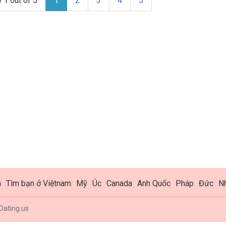
 1 out of 5
1
2
3
4
5
h
Tìm bạn ở Việtnam
Mỹ
Úc
Canada
Anh Quốc
Pháp
Đức
N
Dating.us