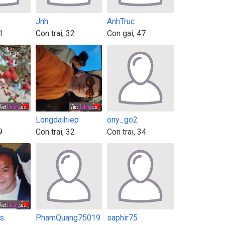
Jnh
AnhTruc
1
Con trai, 32
Con gai, 47
Longdaihiep
ony_go2
9
Con trai, 32
Con trai, 34
is
PhamQuang75019
saphir75