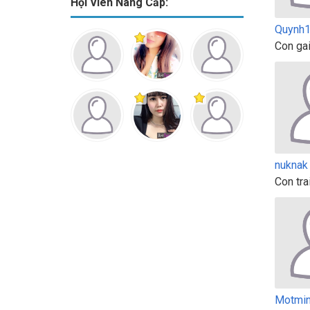
Hội Viên Nâng Cấp:
Quynh
Con gai
nuknak
Con tra
Motmin