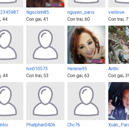
12345987
Ngoclinh85
nguyen_paris
vietlove
, 44
Con gai, 41
Con trai, 60
Con trai, 7
tvn010573
Helene95
Anthi
i, 44
Con trai, 53
Con gai, 63
Con gai, 3
htoi
Phatphan0406
Chc76
Xuân_Par