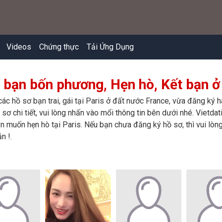
Videos
Chứng thực
Tải Ứng Dụng
 bạn bốn phương, Hẹn hò, Kết bạn ở 
các hồ sơ bạn trai, gái tại Paris ở đất nước France, vừa đăng ký
sơ chi tiết, vui lòng nhấn vào mổi thông tin bên dưới nhé. Vietdat
n muốn hẹn hò tại Paris. Nếu bạn chưa đăng ký hồ sơ, thì vui lòn
n !.