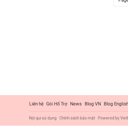
Page
Liên hệ
Gói Hổ Trợ
News
Blog VN
Blog Englis
Nội qui sử dụng
Chính sách bảo mật
Powered by
Viet