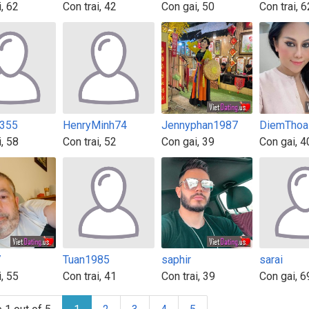
i, 62
Con trai, 42
Con gai, 50
Con trai, 6
3355
HenryMinh74
Jennyphan1987
DiemThoa
i, 58
Con trai, 52
Con gai, 39
Con gai, 4
7
Tuan1985
saphir
sarai
i, 55
Con trai, 41
Con trai, 39
Con gai, 6