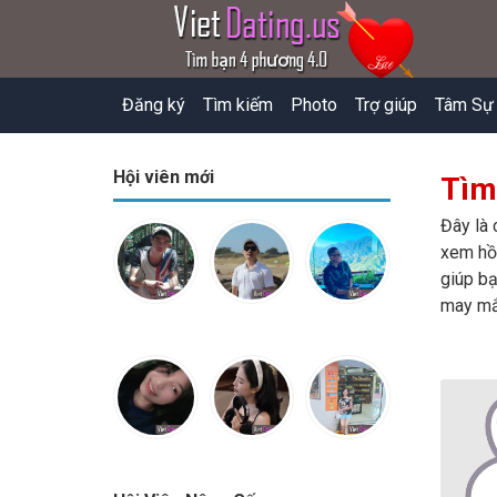
Đăng ký
Tìm kiếm
Photo
Trợ giúp
Tâm Sự
Hội viên mới
Tìm
Đây là 
xem hồ 
giúp bạ
may mắ