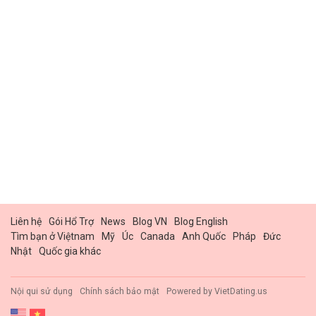
Liên hệ
Gói Hổ Trợ
News
Blog VN
Blog English
Tìm bạn ở Việtnam
Mỹ
Úc
Canada
Anh Quốc
Pháp
Đức
Nhật
Quốc gia khác
Nội qui sử dụng
Chính sách bảo mật
Powered by
VietDating.us