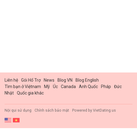
Liên hệ
Gói Hổ Trợ
News
Blog VN
Blog English
Tìm bạn ở Việtnam
Mỹ
Úc
Canada
Anh Quốc
Pháp
Đức
Nhật
Quốc gia khác
Nội qui sử dụng
Chính sách bảo mật
Powered by
VietDating.us