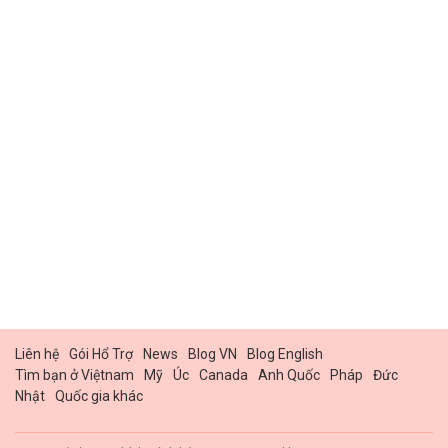
Liên hệ
Gói Hổ Trợ
News
Blog VN
Blog English
Tìm bạn ở Việtnam
Mỹ
Úc
Canada
Anh Quốc
Pháp
Đức
Nhật
Quốc gia khác