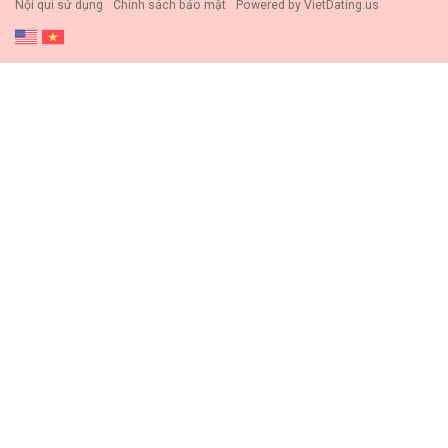
Nội qui sử dụng
Chính sách bảo mật
Powered by
VietDating.us