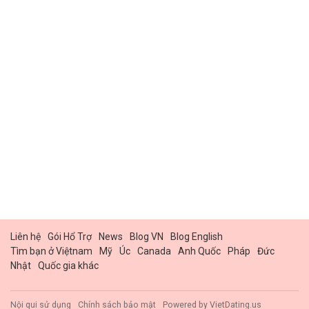
Liên hệ
Gói Hổ Trợ
News
Blog VN
Blog English
Tìm bạn ở Việtnam
Mỹ
Úc
Canada
Anh Quốc
Pháp
Đức
Nhật
Quốc gia khác
Nội qui sử dụng
Chính sách bảo mật
Powered by
VietDating.us