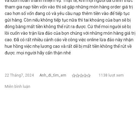
và luôn hoàn thành nhiệm vụ. Thật tế, Khi mọi người đã chính thức
tham gia nạp tiền vốn vào thì sẽ gặp những món hàng order giá trị
cao hơn số vốn đang có và yêu cầu nạp thêm tiền vào để tiếp tục
gửi hàng. Còn nếu không tiếp tục nữa thì tai khoảng của bạn sẽ bị
đóng băng mất tiền không thể rút ra được. Cứ thế moi người sẽ bị
lôi cuốn vào trận lừa đảo của bọn chúng với những món hàng giá trị
cao. Đã có rất nhiều cảnh cáo về công việc online lừa đảo này nhận
hue hồng việc nhẹ lương cao và rất dễ bị mất tiền không thể rút về
được. mọi người hãy cẩn thận nhé
22 Tháng7, 2024
Anh_đi_tìm_em
1138 lượt xem
Miễn bình luận