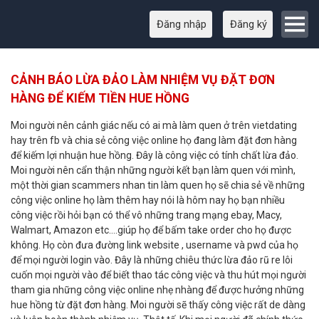
Đăng nhập
Đăng ký
CẢNH BÁO LỪA ĐẢO LÀM NHIỆM VỤ ĐẶT ĐƠN
HÀNG ĐỂ KIẾM TIỀN HUE HỒNG
Moi người nên cảnh giác nếu có ai mà làm quen ở trên vietdating
hay trên fb và chia sẻ công việc online họ đang làm đặt đơn hàng
để kiếm lợi nhuận hue hồng. Đây là công việc có tính chất lừa đảo.
Moi người nên cẩn thận những người kết bạn làm quen với mình,
một thời gian scammers nhan tin làm quen họ sẽ chia sẻ về những
công việc online họ làm thêm hay nói là hôm nay họ bạn nhiều
công việc rồi hỏi bạn có thể vô những trang mạng ebay, Macy,
Walmart, Amazon etc....giúp họ để bấm take order cho họ được
không. Họ còn đưa đường link website , username và pwd của họ
để mọi người login vào. Đây là những chiêu thức lừa đảo rũ re lôi
cuốn mọi người vào để biết thao tác công việc và thu hút mọi người
tham gia những công việc online nhẹ nhàng để được hưởng những
hue hồng từ đặt đơn hàng. Moi người sẽ thấy công việc rất de dàng