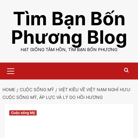
Skip
Tìm Bạn Bốn
to
content
Phương Blog
HẠT GIỐNG TÂM HỒN, TÌM BẠN BỐN PHƯƠNG
Primary
Menu
HOME
CUỘC SỐNG MỸ
VIỆT KIỀU VỀ VIỆT NAM NGHỈ HƯU:
CUỘC SỐNG MỸ, ÁP LỰC VÀ LÝ DO HỒI HƯƠNG
Cuộc sống Mỹ