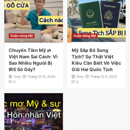
Cuộc sống Mỹ
Cuộc sống Mỹ
Chuyển Tiền Mỹ ⇄
Mỹ Sắp Bỏ Song
Việt Nam Sai Cách: Vì
Tịch? Sự Thật Việt
Sao Nhiều Người Bị
Kiều Cần Biết Về Việc
IRS Sờ Gáy?
Giữ Hai Quốc Tịch
Tony
Tháng 12 13, 2025
Tony
Tháng 12 5, 2025
0
0