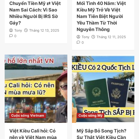
Chuyển Tiền Mỹ ⇄ Việt
Mối Tình 40 Năm: Việt
Nam Sai Cách: Vì Sao
Kiều Mỹ Trở Về Việt
Nhiều Người Bị IRS Sờ
Nam Tiễn Biệt Người
Gáy?
Yêu Thầm Từ Thời
Nguyễn Thông
Tony
Tháng 12 13, 2025
0
Tony
Tháng 12 11, 2025
0
Cuộc sống Vietnam
Cuộc sống Mỹ
Việt Kiều Cali hỏi: Có
Mỹ Sắp Bỏ Song Tịch?
nên về Việt Nam mùa
Sự Thật Việt Kiều Cần