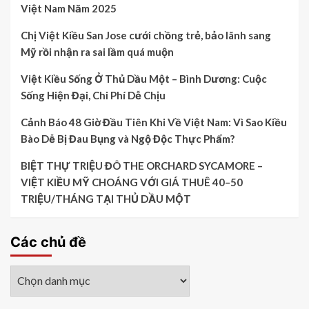
Việt Nam Năm 2025
Chị Việt Kiều San Jose cưới chồng trẻ, bảo lãnh sang
Mỹ rồi nhận ra sai lầm quá muộn
Việt Kiều Sống Ở Thủ Dầu Một – Bình Dương: Cuộc
Sống Hiện Đại, Chi Phí Dễ Chịu
Cảnh Báo 48 Giờ Đầu Tiên Khi Về Việt Nam: Vì Sao Kiều
Bào Dễ Bị Đau Bụng và Ngộ Độc Thực Phẩm?
BIỆT THỰ TRIỆU ĐÔ THE ORCHARD SYCAMORE –
VIỆT KIỀU MỸ CHOÁNG VỚI GIÁ THUÊ 40–50
TRIỆU/THÁNG TẠI THỦ DẦU MỘT
Các chủ đề
Các
chủ
đề