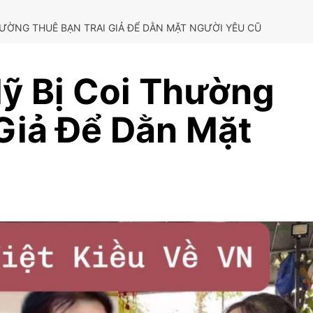
THƯỜNG THUÊ BẠN TRAI GIẢ ĐỂ DẰN MẶT NGƯỜI YÊU CŨ
Mỹ Bị Coi Thường
Giả Để Dằn Mặt