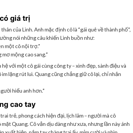
ó giá trị
thân của Linh. Anh mặc định cô là “gái quê về thành phố”,
hường nói những câu khiến Linh buồn như:
n một cô nội trợ.”
ng mơ mộng cao sang.”
hệ với một cô gái cùng công ty – xinh đẹp, sành điệu và
 im lặng rút lui. Quang cũng chẳng giữ cô lại, chỉ nhắn
gười hiểu anh hơn.”
ng cao tay
ai trẻ, phong cách hiện đại, lịch lãm – người mà cô
có mặt Quang. Cô vẫn dịu dàng như xưa, nhưng lần này ánh
n xuất hiện, nắm tay chàng trai ấy, mỉm cười và nhìn