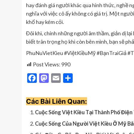
hay đánh giá người khác qua hình thức, nghề n
nghĩa với việc cô ấy không có giá trị. Một ngư
khổ hay kém cỏi.
Đôi khi, chính những người âm thầm, giản dị lại 
biết trân trọng họ khi còn bên mình, bạn sẽ ph
PhuNuVietKieu #ViệtKiềuMỹ #BạnTraiGiả 
Post Views:
990
Facebook
Mastodon
Email
Share
Các Bài Liên Quan:
Cuộc Sống Việt Kiều Tại Thành Phố Điện
Cuộc Sống Của Người Việt Kiều Ỡ Mỹ Bắ