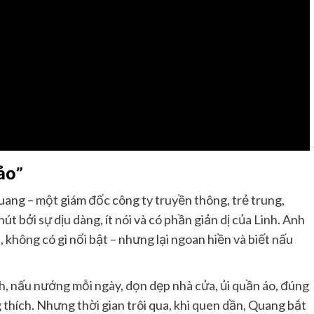
ảo”
uang – một giám đốc công ty truyền thông, trẻ trung,
hút bởi sự dịu dàng, ít nói và có phần giản dị của Linh. Anh
c, không có gì nổi bật – nhưng lại ngoan hiền và biết nấu
h, nấu nướng mỗi ngày, dọn dẹp nhà cửa, ủi quần áo, đúng
hích. Nhưng thời gian trôi qua, khi quen dần, Quang bắt