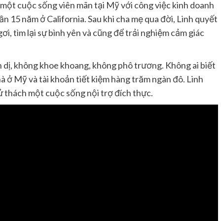
ó một cuộc sống viên mãn tại Mỹ với công việc kinh doanh
ần 15 năm ở California. Sau khi cha mẹ qua đời, Linh quyết
i, tìm lại sự bình yên và cũng để trải nghiệm cảm giác
 dị, không khoe khoang, không phô trương. Không ai biết
nhà ở Mỹ và tài khoản tiết kiệm hàng trăm ngàn đô. Linh
ử thách một cuộc sống nội trợ đích thực.