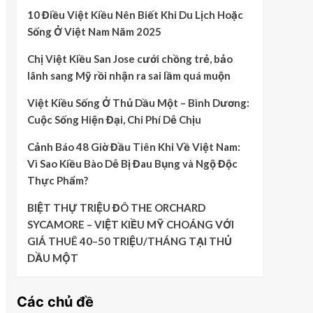
10 Điều Việt Kiều Nên Biết Khi Du Lịch Hoặc
Sống Ở Việt Nam Năm 2025
Chị Việt Kiều San Jose cưới chồng trẻ, bảo
lãnh sang Mỹ rồi nhận ra sai lầm quá muộn
Việt Kiều Sống Ở Thủ Dầu Một – Bình Dương:
Cuộc Sống Hiện Đại, Chi Phí Dễ Chịu
Cảnh Báo 48 Giờ Đầu Tiên Khi Về Việt Nam:
Vì Sao Kiều Bào Dễ Bị Đau Bụng và Ngộ Độc
Thực Phẩm?
BIỆT THỰ TRIỆU ĐÔ THE ORCHARD
SYCAMORE – VIỆT KIỀU MỸ CHOÁNG VỚI
GIÁ THUÊ 40–50 TRIỆU/THÁNG TẠI THỦ
DẦU MỘT
Các chủ đề