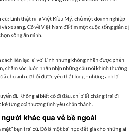
cũ: Linh thật ra là Việt Kiều Mỹ, chủ một doanh nghiệp
i và xe sang. Cô về Việt Nam để tìm một cuộc sống giản dị
a chọn sống ẩn mình.
 cách liên lạc lại với Linh nhưng không nhận được phản
ăn, chăm sóc, luôn nhẫn nhịn những câu nói khinh thường
 đã cho anh cơ hội được yêu thật lòng – nhưng anh lại
yển đi. Không ai biết cô đi đâu, chỉ biết chàng trai đi
t kẻ từng coi thường tình yêu chân thành.
 người khác qua vẻ bề ngoài
mặt” bạn trai cũ. Đó là một bài học đắt giá cho những ai