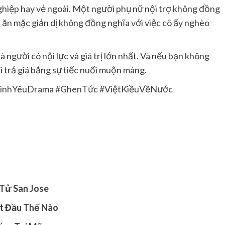
ghiệp hay vẻ ngoài. Một người phụ nữ nội trợ không đồng
ời ăn mặc giản dị không đồng nghĩa với việc cô ấy nghèo
là người có nội lực và giá trị lớn nhất. Và nếu bạn không
ải trả giá bằng sự tiếc nuối muộn màng.
#TìnhYêuDrama #GhenTức #ViệtKiềuVềNước
 Tử San Jose
t Đầu Thế Nào