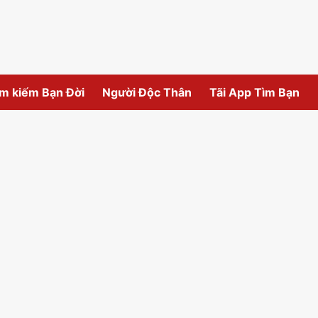
m kiếm Bạn Đời
Người Độc Thân
Tãi App Tìm Bạn