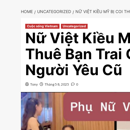
HOME
UNCATEGORIZED
NỮ VIỆT KIỀU MỸ BỊ COI 
Cuộc sống Vietnam
Uncategorized
Nữ Việt Kiều 
Thuê Bạn Trai 
Người Yêu Cũ
Tony
Tháng 5 8, 2025
0