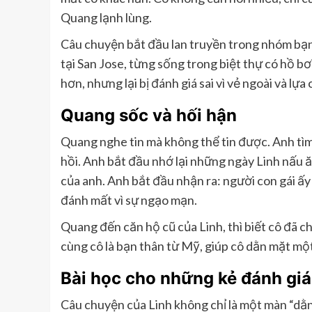
Quang lạnh lùng.
Câu chuyện bắt đầu lan truyền trong nhóm bạn 
tại San Jose, từng sống trong biệt thự có hồ bơ
hơn, nhưng lại bị đánh giá sai vì vẻ ngoài và lự
Quang sốc và hối hận
Quang nghe tin mà không thể tin được. Anh tìm
hồi. Anh bắt đầu nhớ lại những ngày Linh nấu 
của anh. Anh bắt đầu nhận ra: người con gái ấy
đánh mất vì sự ngạo mạn.
Quang đến căn hộ cũ của Linh, thì biết cô đã chu
cùng cô là bạn thân từ Mỹ, giúp cô dằn mặt mộ
Bài học cho những kẻ đánh giá
Câu chuyện của Linh không chỉ là một màn “dằn 