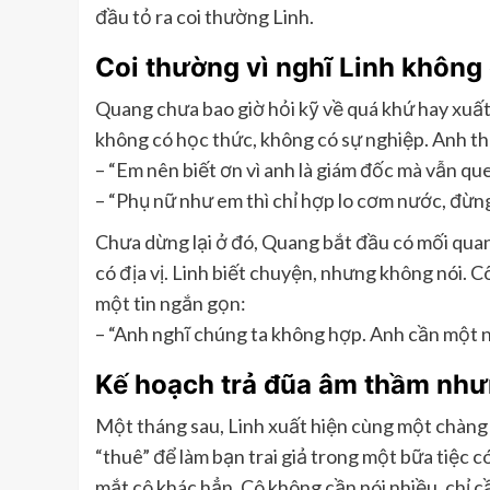
đầu tỏ ra coi thường Linh.
Coi thường vì nghĩ Linh không c
Quang chưa bao giờ hỏi kỹ về quá khứ hay xuất 
không có học thức, không có sự nghiệp. Anh t
– “Em nên biết ơn vì anh là giám đốc mà vẫn que
– “Phụ nữ như em thì chỉ hợp lo cơm nước, đừ
Chưa dừng lại ở đó, Quang bắt đầu có mối quan 
có địa vị. Linh biết chuyện, nhưng không nói. Cô
một tin ngắn gọn:
– “Anh nghĩ chúng ta không hợp. Anh cần một n
Kế hoạch trả đũa âm thầm như
Một tháng sau, Linh xuất hiện cùng một chàng tr
“thuê” để làm bạn trai giả trong một bữa tiệc 
mắt cô khác hẳn. Cô không cần nói nhiều, chỉ cầ