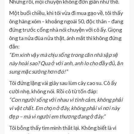
Nhưng rồi, mọi chuyện không đơn giản như thế.
Một buổi chiều, khi tôi vừa đi mua gạo về, tôi thấy
ông hàng xóm – khoảng ngoài 50, độc thân – đang
đứng trước cổng nhà nói chuyện với cô ấy. Giọng
ông ta nửa đùa nửa thật, ánh mắt thì không đứng
đắn:
“Em xinh vậy mà chịu sống trong căn nhà sập sệ
này hoài sao? Qua ở với anh, anh lo cho đầy đủ, ăn
sung mặc sướng hơn đó!”
Tôi đứng lặng vài giây sau lùm cây cao su. Cô ấy
cười nhẹ, không nói. Rồi cô từ tốn đáp:
“Con người sống với nhau vì tình cảm, không phải
vì vật chất. Em chọn ở đây, không phải vì nơi này
đẹp – mà vì người em thương đang ở đây.”
Tôi bỗng thấy tim mình thắt lại. Không biết là vì