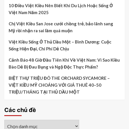
10 Điều Việt Kiều Nên Biết Khi Du Lịch Hoặc Sống Ở
Việt Nam Năm 2025
Chị Việt Kiều San Jose cưới chồng trẻ, bảo lãnh sang
Mỹ rồi nhận ra sai lầm quá muộn
Việt Kiều Sống Ở Thủ Dầu Một – Bình Dương: Cuộc
Sống Hiện Đại, Chi Phí Dễ Chịu
Cảnh Báo 48 Giờ Đầu Tiên Khi Về Việt Nam: Vì Sao Kiều
Bào Dễ Bị Đau Bụng và Ngộ Độc Thực Phẩm?
BIỆT THỰ TRIỆU ĐÔ THE ORCHARD SYCAMORE –
VIỆT KIỀU MỸ CHOÁNG VỚI GIÁ THUÊ 40–50
TRIỆU/THÁNG TẠI THỦ DẦU MỘT
Các chủ đề
Các