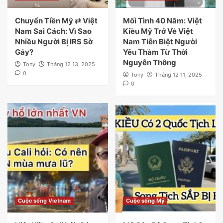
Chuyển Tiền Mỹ ⇄ Việt
Mối Tình 40 Năm: Việt
Nam Sai Cách: Vì Sao
Kiều Mỹ Trở Về Việt
Nhiều Người Bị IRS Sờ
Nam Tiễn Biệt Người
Gáy?
Yêu Thầm Từ Thời
Nguyễn Thông
Tony
Tháng 12 13, 2025
0
Tony
Tháng 12 11, 2025
0
Cuộc sống Vietnam
Cuộc sống Mỹ