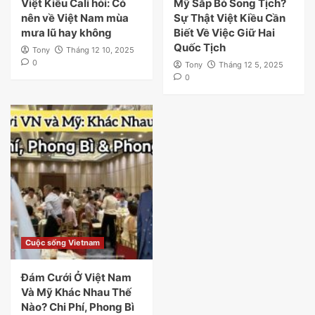
Việt Kiều Cali hỏi: Có
Mỹ Sắp Bỏ Song Tịch?
nên về Việt Nam mùa
Sự Thật Việt Kiều Cần
mưa lũ hay không
Biết Về Việc Giữ Hai
Quốc Tịch
Tony
Tháng 12 10, 2025
0
Tony
Tháng 12 5, 2025
0
Cuộc sống Vietnam
Đám Cưới Ở Việt Nam
Và Mỹ Khác Nhau Thế
Nào? Chi Phí, Phong Bì