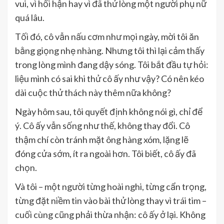
vui, vì hối hận hay vì đã thử lòng một người phụ nữ
quá lâu.
Tối đó, cô vẫn nấu cơm như mọi ngày, mời tôi ăn
bằng giọng nhẹ nhàng. Nhưng tôi thì lại cảm thấy
trong lòng mình đang dậy sóng. Tôi bắt đầu tự hỏi:
liệu mình có sai khi thử cô ấy như vậy? Có nên kéo
dài cuộc thử thách này thêm nữa không?
Ngày hôm sau, tôi quyết định không nói gì, chỉ để
ý. Cô ấy vẫn sống như thế, không thay đổi. Cô
thậm chí còn tránh mặt ông hàng xóm, lặng lẽ
đóng cửa sớm, ít ra ngoài hơn. Tôi biết, cô ấy đã
chọn.
Và tôi – một người từng hoài nghi, từng cẩn trọng,
từng đặt niềm tin vào bài thử lòng thay vì trái tim –
cuối cùng cũng phải thừa nhận: cô ấy ở lại. Không