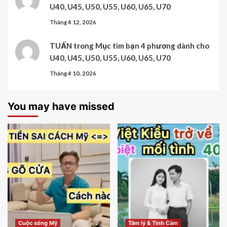
U40, U45, U50, U55, U60, U65, U70
Tháng 4 12, 2026
TUẤN
trong
Mục tìm bạn 4 phương dành cho
U40, U45, U50, U55, U60, U65, U70
Tháng 4 10, 2026
You may have missed
Cuộc sống Mỹ
Tâm lý & Tình Cảm