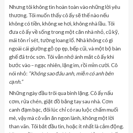
Nhưng tôi không tin hoàn toàn vào những lời yêu
thương. Tôi muốn thấy cô ấy sẽ thế nào nếu
không có tiền, không xe hơi, không nhà lầu. Tôi
đưa cô ấy về sống trong một căn nhà nhỏ, cũ kỹ,
mái tôn rỉ sét, tường loang lổ. Nhà không có gì
ngoài cái giường gỗ ọp ẹp, bếp củi, và một bộ bàn
ghế đã tróc sơn. Tôi vẫn nhớ ánh mắt cô ấy khi
bước vào – ngạc nhiên, lặng im, rồi mỉm cười. Cô
nói nhỏ:
“Không sao đâu anh, miễn có anh bên
cạnh.”
Những ngày đầu trôi qua bình lặng. Cô ấy nấu
cơm, rửa chén, giặt đồ bằng tay sau nhà. Cơm
canh đạm bạc, đôi lúc chỉ có rau luộc chấm muối
mè, vậy mà cô vẫn ăn ngon lành, không một lời
than vãn. Tôi bắt đầu tin, hoặc ít nhất là cảm động.