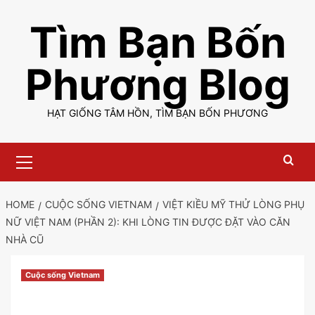
Skip
Tìm Bạn Bốn
to
content
Phương Blog
HẠT GIỐNG TÂM HỒN, TÌM BẠN BỐN PHƯƠNG
Primary
Menu
HOME
CUỘC SỐNG VIETNAM
VIỆT KIỀU MỸ THỬ LÒNG PHỤ
NỮ VIỆT NAM (PHẦN 2): KHI LÒNG TIN ĐƯỢC ĐẶT VÀO CĂN
NHÀ CŨ
Cuộc sống Vietnam