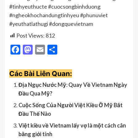
#tinhyeuthucte #cuocsongbinhduong
#ngheokhochandungtinhyeu #phunuviet
#yeuthatlathugi #dongquevietnam
Post Views:
812
Facebook
Mastodon
Email
Share
Các Bài Liên Quan:
Địa Ngục Nước Mỹ: Quay Về Vietnam Ngày
Đầu Qua Mỹ?
Cuộc Sống Của Người Việt Kiều Ỡ Mỹ Bắt
Đầu Thế Nào
Việt kiều về Vietnam lấy vợ là một cách cân
bằng giới tính