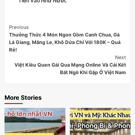
Tiền Vào Như Nước
Post
Previous
Thưởng Thức 4 Món Ngon Gồm Canh Chua, Gà
Navigation
Lá Giang, Măng Le, Khô Dứa Chỉ Với 180K – Quá
Rẻ!
Next
Việt Kiều Quen Gái Qua Mạng Online Và Cái Kết
Bất Ngờ Khi Gặp Ở Việt Nam
More Stories