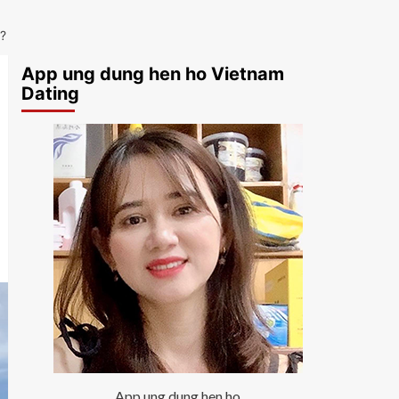
?
App ung dung hen ho Vietnam
Dating
App ung dung hen ho