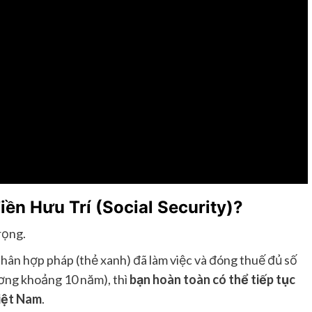
iền Hưu Trí (Social Security)?
rọng.
hân hợp pháp (thẻ xanh) đã làm việc và đóng thuế đủ số
đương khoảng 10 năm), thì
bạn hoàn toàn có thể tiếp tục
Việt Nam
.