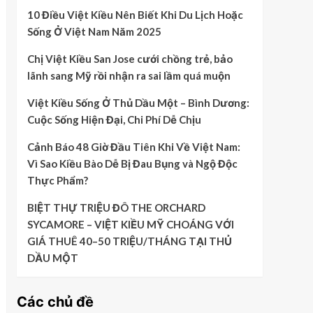
10 Điều Việt Kiều Nên Biết Khi Du Lịch Hoặc
Sống Ở Việt Nam Năm 2025
Chị Việt Kiều San Jose cưới chồng trẻ, bảo
lãnh sang Mỹ rồi nhận ra sai lầm quá muộn
Việt Kiều Sống Ở Thủ Dầu Một – Bình Dương:
Cuộc Sống Hiện Đại, Chi Phí Dễ Chịu
Cảnh Báo 48 Giờ Đầu Tiên Khi Về Việt Nam:
Vì Sao Kiều Bào Dễ Bị Đau Bụng và Ngộ Độc
Thực Phẩm?
BIỆT THỰ TRIỆU ĐÔ THE ORCHARD
SYCAMORE – VIỆT KIỀU MỸ CHOÁNG VỚI
GIÁ THUÊ 40–50 TRIỆU/THÁNG TẠI THỦ
DẦU MỘT
Các chủ đề