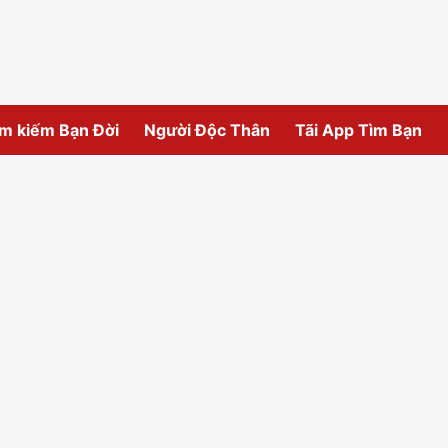
m kiếm Bạn Đời
Người Độc Thân
Tãi App Tìm Bạn