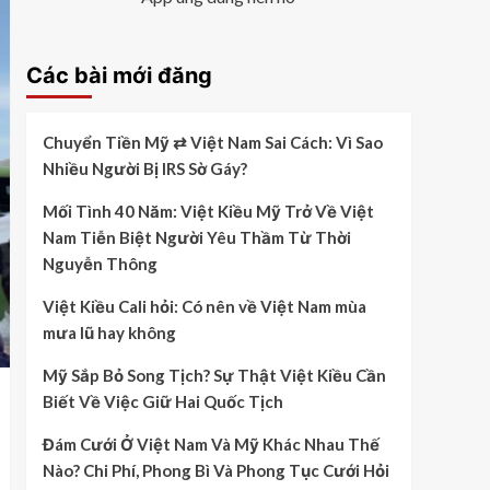
Các bài mới đăng
Chuyển Tiền Mỹ ⇄ Việt Nam Sai Cách: Vì Sao
Nhiều Người Bị IRS Sờ Gáy?
Mối Tình 40 Năm: Việt Kiều Mỹ Trở Về Việt
Nam Tiễn Biệt Người Yêu Thầm Từ Thời
Nguyễn Thông
Việt Kiều Cali hỏi: Có nên về Việt Nam mùa
mưa lũ hay không
Mỹ Sắp Bỏ Song Tịch? Sự Thật Việt Kiều Cần
Biết Về Việc Giữ Hai Quốc Tịch
Đám Cưới Ở Việt Nam Và Mỹ Khác Nhau Thế
Nào? Chi Phí, Phong Bì Và Phong Tục Cưới Hỏi