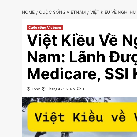
HOME
CUỘC SỐNG VIETNAM
VIỆT KIỀU VỀ NGHỈ H
Cuộc sống Vietnam
Việt Kiều Về N
Nam: Lãnh Đượ
Medicare, SSI
Tony
Tháng 4 21, 2025
1