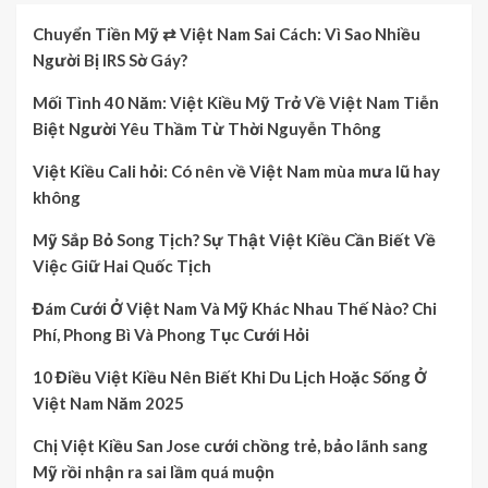
Chuyển Tiền Mỹ ⇄ Việt Nam Sai Cách: Vì Sao Nhiều
Người Bị IRS Sờ Gáy?
Mối Tình 40 Năm: Việt Kiều Mỹ Trở Về Việt Nam Tiễn
Biệt Người Yêu Thầm Từ Thời Nguyễn Thông
Việt Kiều Cali hỏi: Có nên về Việt Nam mùa mưa lũ hay
không
Mỹ Sắp Bỏ Song Tịch? Sự Thật Việt Kiều Cần Biết Về
Việc Giữ Hai Quốc Tịch
Đám Cưới Ở Việt Nam Và Mỹ Khác Nhau Thế Nào? Chi
Phí, Phong Bì Và Phong Tục Cưới Hỏi
10 Điều Việt Kiều Nên Biết Khi Du Lịch Hoặc Sống Ở
Việt Nam Năm 2025
Chị Việt Kiều San Jose cưới chồng trẻ, bảo lãnh sang
Mỹ rồi nhận ra sai lầm quá muộn