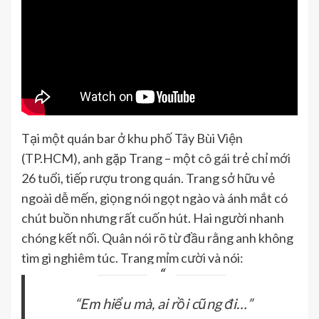
Tại một quán bar ở khu phố Tây Bùi Viện
(TP.HCM), anh gặp Trang – một cô gái trẻ chỉ mới
26 tuổi, tiếp rượu trong quán. Trang sở hữu vẻ
ngoài dễ mến, giọng nói ngọt ngào và ánh mắt có
chút buồn nhưng rất cuốn hút. Hai người nhanh
chóng kết nối. Quân nói rõ từ đầu rằng anh không
tìm gì nghiêm túc. Trang mỉm cười và nói:
“Em hiểu mà, ai rồi cũng đi…”