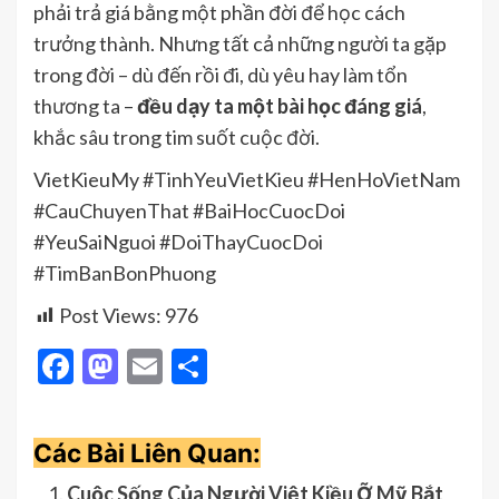
phải trả giá bằng một phần đời để học cách
trưởng thành. Nhưng tất cả những người ta gặp
trong đời – dù đến rồi đi, dù yêu hay làm tổn
thương ta –
đều dạy ta một bài học đáng giá
,
khắc sâu trong tim suốt cuộc đời.
VietKieuMy #TinhYeuVietKieu #HenHoVietNam
#CauChuyenThat #BaiHocCuocDoi
#YeuSaiNguoi #DoiThayCuocDoi
#TimBanBonPhuong
Post Views:
976
Facebook
Mastodon
Email
Share
Các Bài Liên Quan:
Cuộc Sống Của Người Việt Kiều Ỡ Mỹ Bắt