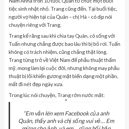
Năm Anna tròn 10 tuổi, Quân tổ chức một buổi
tiệc sinh nhật nhỏ. Trang cũng đến. Tại buổi tiệc,
người vợ hiện tại của Quân – chị Hà – có dịp nói
chuyện riêng với Trang.
Trang kể rằng sau khi chia tay Quân, cô sống với
Tuấn nhưng chẳng được bao lâu thì bị bỏ rơi. Tuấn
không có trách nhiệm, cũng chẳng thật lòng.
Trang từng trở về Việt Nam để phẫu thuật thẩm
mỹ, mong làm lại cuộc đời, nhưng không may phẫu
thuật bị lỗi khiến gương mặt biến dạng một phần,
mất đi nét đẹp ngày xưa.
Trong lúc nói chuyện, Trang rớm nước mắt:
“Em vẫn lén xem Facebook của anh
Quân, thấy anh và chị sống vui vẻ… Em
mừng cho ảnh, và em… cũng hối hận