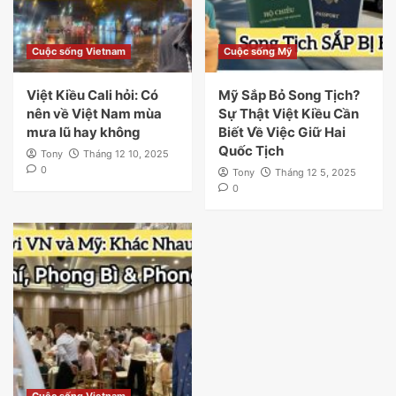
Cuộc sống Vietnam
Cuộc sống Mỹ
Việt Kiều Cali hỏi: Có
Mỹ Sắp Bỏ Song Tịch?
nên về Việt Nam mùa
Sự Thật Việt Kiều Cần
mưa lũ hay không
Biết Về Việc Giữ Hai
Quốc Tịch
Tony
Tháng 12 10, 2025
0
Tony
Tháng 12 5, 2025
0