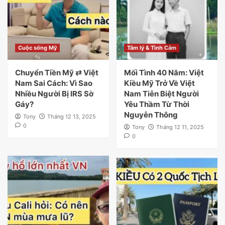
Cuộc sống Mỹ
Tâm lý & Tình Cảm
Chuyển Tiền Mỹ ⇄ Việt
Mối Tình 40 Năm: Việt
Nam Sai Cách: Vì Sao
Kiều Mỹ Trở Về Việt
Nhiều Người Bị IRS Sờ
Nam Tiễn Biệt Người
Gáy?
Yêu Thầm Từ Thời
Nguyễn Thông
Tony
Tháng 12 13, 2025
0
Tony
Tháng 12 11, 2025
0