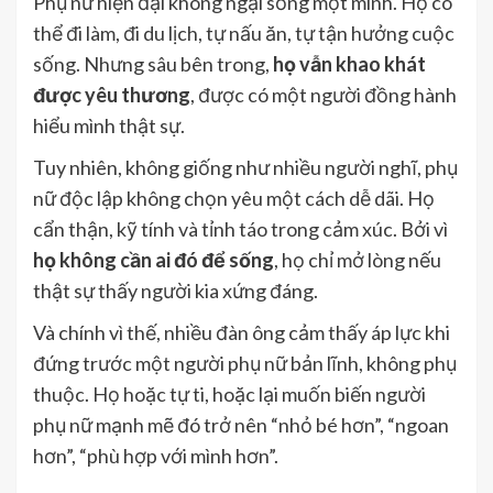
Phụ nữ hiện đại không ngại sống một mình. Họ có
thể đi làm, đi du lịch, tự nấu ăn, tự tận hưởng cuộc
sống. Nhưng sâu bên trong,
họ vẫn khao khát
được yêu thương
, được có một người đồng hành
hiểu mình thật sự.
Tuy nhiên, không giống như nhiều người nghĩ, phụ
nữ độc lập không chọn yêu một cách dễ dãi. Họ
cẩn thận, kỹ tính và tỉnh táo trong cảm xúc. Bởi vì
họ không cần ai đó để sống
, họ chỉ mở lòng nếu
thật sự thấy người kia xứng đáng.
Và chính vì thế, nhiều đàn ông cảm thấy áp lực khi
đứng trước một người phụ nữ bản lĩnh, không phụ
thuộc. Họ hoặc tự ti, hoặc lại muốn biến người
phụ nữ mạnh mẽ đó trở nên “nhỏ bé hơn”, “ngoan
hơn”, “phù hợp với mình hơn”.