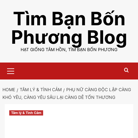
Skip
Tìm Bạn Bốn
to
content
Phương Blog
HẠT GIỐNG TÂM HỒN, TÌM BẠN BỐN PHƯƠNG
Primary
Menu
HOME
TÂM LÝ & TÌNH CẢM
PHỤ NỮ CÀNG ĐỘC LẬP CÀNG
KHÓ YÊU, CÀNG YÊU SÂU LẠI CÀNG DỄ TỔN THƯƠNG
Tâm lý & Tình Cảm