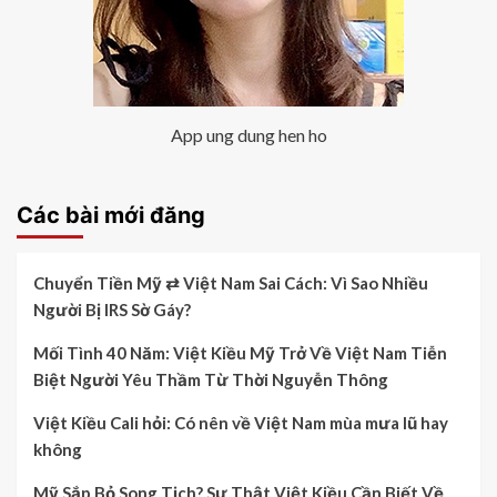
App ung dung hen ho
Các bài mới đăng
Chuyển Tiền Mỹ ⇄ Việt Nam Sai Cách: Vì Sao Nhiều
Người Bị IRS Sờ Gáy?
Mối Tình 40 Năm: Việt Kiều Mỹ Trở Về Việt Nam Tiễn
Biệt Người Yêu Thầm Từ Thời Nguyễn Thông
Việt Kiều Cali hỏi: Có nên về Việt Nam mùa mưa lũ hay
không
Mỹ Sắp Bỏ Song Tịch? Sự Thật Việt Kiều Cần Biết Về