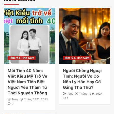
Tâm lý & Tình Cảm
Tâm lý & Tình Cảm
Mối Tình 40 Năm:
Người Chồng Ngoại
Việt Kiều Mỹ Trở Về
Tình: Người Vợ Có
Việt Nam Tiễn Biệt
Nên Ly Hôn Hay Cố
Người Yêu Thầm Từ
Gắng Tha Thứ?
Thời Nguyễn Thông
Tony
Tháng 12 9, 2024
1
Tony
Tháng 12 11, 2025
0