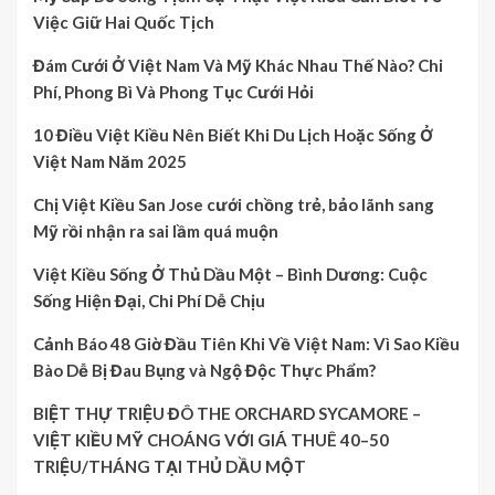
Việc Giữ Hai Quốc Tịch
Đám Cưới Ở Việt Nam Và Mỹ Khác Nhau Thế Nào? Chi
Phí, Phong Bì Và Phong Tục Cưới Hỏi
10 Điều Việt Kiều Nên Biết Khi Du Lịch Hoặc Sống Ở
Việt Nam Năm 2025
Chị Việt Kiều San Jose cưới chồng trẻ, bảo lãnh sang
Mỹ rồi nhận ra sai lầm quá muộn
Việt Kiều Sống Ở Thủ Dầu Một – Bình Dương: Cuộc
Sống Hiện Đại, Chi Phí Dễ Chịu
Cảnh Báo 48 Giờ Đầu Tiên Khi Về Việt Nam: Vì Sao Kiều
Bào Dễ Bị Đau Bụng và Ngộ Độc Thực Phẩm?
BIỆT THỰ TRIỆU ĐÔ THE ORCHARD SYCAMORE –
VIỆT KIỀU MỸ CHOÁNG VỚI GIÁ THUÊ 40–50
TRIỆU/THÁNG TẠI THỦ DẦU MỘT