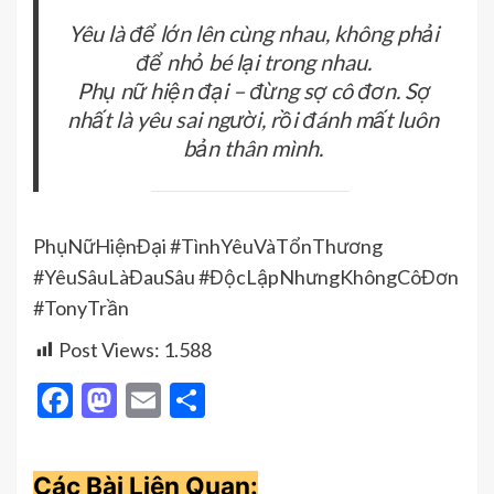
Yêu là để lớn lên cùng nhau, không phải
để nhỏ bé lại trong nhau.
Phụ nữ hiện đại – đừng sợ cô đơn. Sợ
nhất là yêu sai người, rồi đánh mất luôn
bản thân mình.
PhụNữHiệnĐại #TìnhYêuVàTổnThương
#YêuSâuLàĐauSâu #ĐộcLậpNhưngKhôngCôĐơn
#TonyTrần
Post Views:
1.588
Facebook
Mastodon
Email
Share
Các Bài Liên Quan: