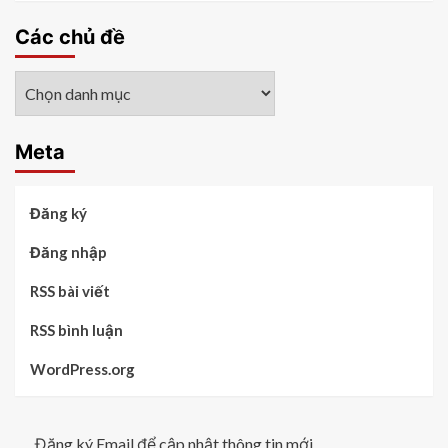
Các chủ đề
Các
chủ
đề
Meta
Đăng ký
Đăng nhập
RSS bài viết
RSS bình luận
WordPress.org
Đăng ký Email để cập nhật thông tin mới