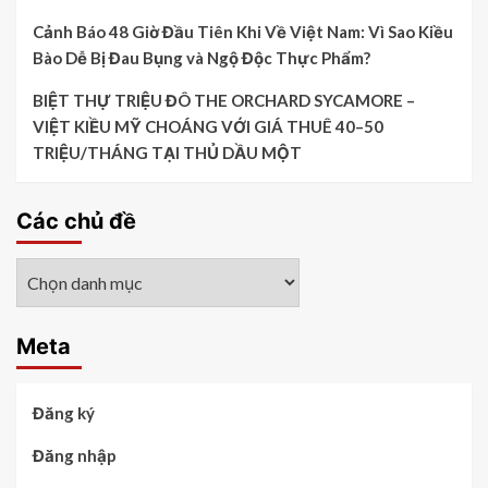
Cảnh Báo 48 Giờ Đầu Tiên Khi Về Việt Nam: Vì Sao Kiều
Bào Dễ Bị Đau Bụng và Ngộ Độc Thực Phẩm?
BIỆT THỰ TRIỆU ĐÔ THE ORCHARD SYCAMORE –
VIỆT KIỀU MỸ CHOÁNG VỚI GIÁ THUÊ 40–50
TRIỆU/THÁNG TẠI THỦ DẦU MỘT
Các chủ đề
Các
chủ
đề
Meta
Đăng ký
Đăng nhập