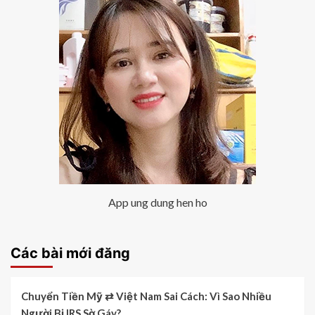
App ung dung hen ho
Các bài mới đăng
Chuyển Tiền Mỹ ⇄ Việt Nam Sai Cách: Vì Sao Nhiều
Người Bị IRS Sờ Gáy?