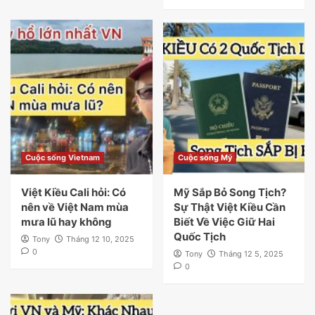
Cuộc sống Vietnam
Cuộc sống Mỹ
Việt Kiều Cali hỏi: Có
Mỹ Sắp Bỏ Song Tịch?
nên về Việt Nam mùa
Sự Thật Việt Kiều Cần
mưa lũ hay không
Biết Về Việc Giữ Hai
Quốc Tịch
Tony
Tháng 12 10, 2025
0
Tony
Tháng 12 5, 2025
0