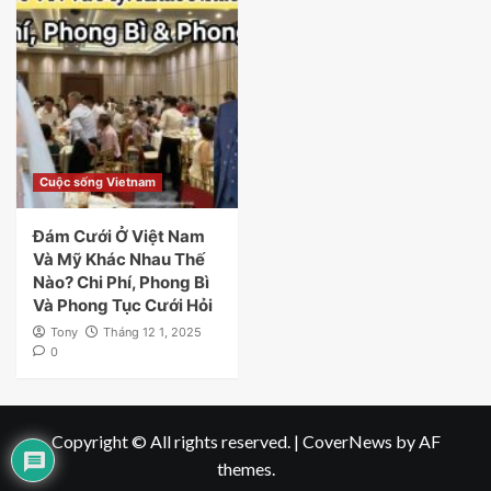
Cuộc sống Vietnam
Đám Cưới Ở Việt Nam
Và Mỹ Khác Nhau Thế
Nào? Chi Phí, Phong Bì
Và Phong Tục Cưới Hỏi
Tony
Tháng 12 1, 2025
0
Copyright © All rights reserved.
|
CoverNews
by AF
themes.