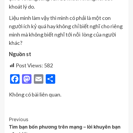
khoát lý do.
Liệu mình làm vậy thì mình có phải là một con
người ích kỷ quá hay không chỉ biết nghĩ cho riêng
mình mà không biết nghĩ tới nỗi lòng của người
khác?
Nguồn st
Post Views:
582
Facebook
Mastodon
Email
Share
Không có bài liên quan.
Post
Previous
Tìm bạn bốn phương trên mạng – lời khuyên bạn
Navigation