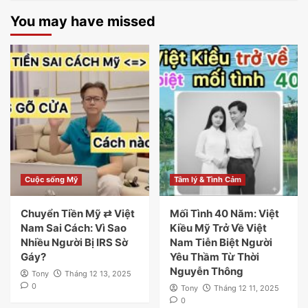
You may have missed
Cuộc sống Mỹ
Tâm lý & Tình Cảm
Chuyển Tiền Mỹ ⇄ Việt
Mối Tình 40 Năm: Việt
Nam Sai Cách: Vì Sao
Kiều Mỹ Trở Về Việt
Nhiều Người Bị IRS Sờ
Nam Tiễn Biệt Người
Gáy?
Yêu Thầm Từ Thời
Nguyễn Thông
Tony
Tháng 12 13, 2025
0
Tony
Tháng 12 11, 2025
0