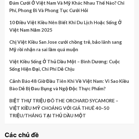
Đám Cưới Ở Việt Nam Và Mỹ Khác Nhau Thế Nào? Chi
Phí, Phong Bì Và Phong Tục Cưới Hỏi
10 Điều Việt Kiều Nên Biết Khi Du Lịch Hoặc Sống Ở
Việt Nam Năm 2025
Chị Việt Kiều San Jose cưới chồng trẻ, bảo lãnh sang
Mỹ rồi nhận ra sai lầm quá muộn
Việt Kiều Sống Ở Thủ Dầu Một – Bình Dương: Cuộc
Sống Hiện Đại, Chi Phí Dễ Chịu
Cảnh Báo 48 Giờ Đầu Tiên Khi Về Việt Nam: Vì Sao Kiều
Bào Dễ Bị Đau Bụng và Ngộ Độc Thực Phẩm?
BIỆT THỰ TRIỆU ĐÔ THE ORCHARD SYCAMORE –
VIỆT KIỀU MỸ CHOÁNG VỚI GIÁ THUÊ 40–50
TRIỆU/THÁNG TẠI THỦ DẦU MỘT
Các chủ đề