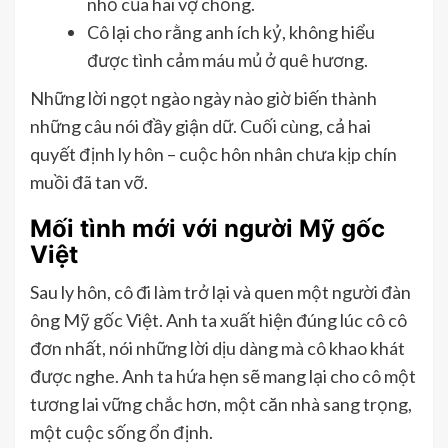
nhỏ của hai vợ chồng.
Cô lại cho rằng anh ích kỷ, không hiểu
được tình cảm máu mủ ở quê hương.
Những lời ngọt ngào ngày nào giờ biến thành
những câu nói đầy giận dữ. Cuối cùng, cả hai
quyết định ly hôn – cuộc hôn nhân chưa kịp chín
muồi đã tan vỡ.
Mối tình mới với người Mỹ gốc
Việt
Sau ly hôn, cô đi làm trở lại và quen một người đàn
ông Mỹ gốc Việt. Anh ta xuất hiện đúng lúc cô cô
đơn nhất, nói những lời dịu dàng mà cô khao khát
được nghe. Anh ta hứa hẹn sẽ mang lại cho cô một
tương lai vững chắc hơn, một căn nhà sang trọng,
một cuộc sống ổn định.