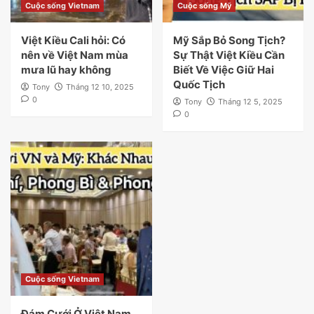
Cuộc sống Vietnam
Cuộc sống Mỹ
Việt Kiều Cali hỏi: Có
Mỹ Sắp Bỏ Song Tịch?
nên về Việt Nam mùa
Sự Thật Việt Kiều Cần
mưa lũ hay không
Biết Về Việc Giữ Hai
Quốc Tịch
Tony
Tháng 12 10, 2025
0
Tony
Tháng 12 5, 2025
0
Cuộc sống Vietnam
Đám Cưới Ở Việt Nam