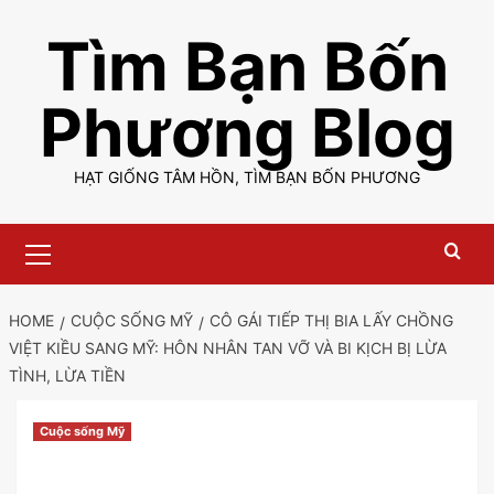
Skip
Tìm Bạn Bốn
to
content
Phương Blog
HẠT GIỐNG TÂM HỒN, TÌM BẠN BỐN PHƯƠNG
Primary
Menu
HOME
CUỘC SỐNG MỸ
CÔ GÁI TIẾP THỊ BIA LẤY CHỒNG
VIỆT KIỀU SANG MỸ: HÔN NHÂN TAN VỠ VÀ BI KỊCH BỊ LỪA
TÌNH, LỪA TIỀN
Cuộc sống Mỹ