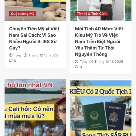
Cuộc sống Mỹ
Tâm lý & Tình Cảm
Chuyển Tiền Mỹ ⇄ Việt
Mối Tình 40 Năm: Việt
Nam Sai Cách: Vì Sao
Kiều Mỹ Trở Về Việt
Nhiều Người Bị IRS Sờ
Nam Tiễn Biệt Người
Gáy?
Yêu Thầm Từ Thời
Nguyễn Thông
Tony
Tháng 12 13, 2025
0
Tony
Tháng 12 11, 2025
0