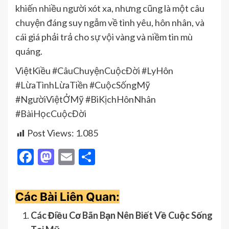
khiến nhiều người xót xa, nhưng cũng là một câu
chuyện đáng suy ngẫm về tình yêu, hôn nhân, và
cái giá phải trả cho sự vội vàng và niềm tin mù
quáng.
ViệtKiều #CâuChuyệnCuộcĐời #LyHôn
#LừaTìnhLừaTiền #CuộcSốngMỹ
#NgườiViệtỞMỹ #BiKịchHônNhân
#BàiHọcCuộcĐời
Post Views:
1.085
Facebook
Mastodon
Email
Share
Các Bài Liên Quan:
Các Điều Cơ Bãn Bạn Nên Biết Về Cuộc Sống