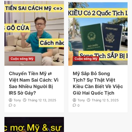
Cuộc sống Mỹ
Cuộc sống Mỹ
Chuyển Tiền Mỹ ⇄
Mỹ Sắp Bỏ Song
Việt Nam Sai Cách: Vì
Tịch? Sự Thật Việt
Sao Nhiều Người Bị
Kiều Cần Biết Về Việc
IRS Sờ Gáy?
Giữ Hai Quốc Tịch
Tony
Tháng 12 13, 2025
Tony
Tháng 12 5, 2025
0
0