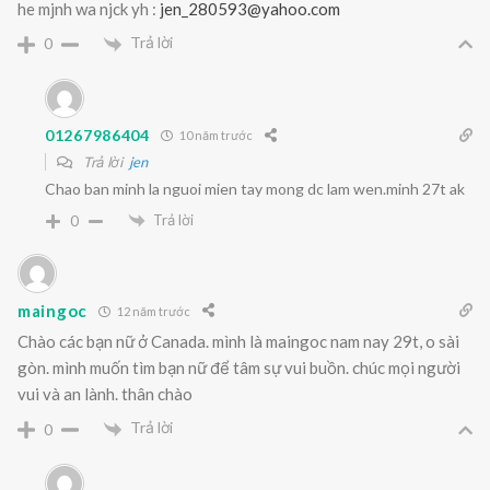
he mjnh wa njck yh :
jen_280593@yahoo.com
Trả lời
0
01267986404
10 năm trước
Trả lời
jen
Chao ban minh la nguoi mien tay mong dc lam wen.minh 27t ak
Trả lời
0
maingoc
12 năm trước
Chào các bạn nữ ở Canada. mình là maingoc nam nay 29t, o sài
gòn. mình muốn tìm bạn nữ để tâm sự vui buồn. chúc mọi người
vui và an lành. thân chào
Trả lời
0