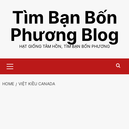
Skip
Tìm Bạn Bốn
to
content
Phương Blog
HẠT GIỐNG TÂM HỒN, TÌM BẠN BỐN PHƯƠNG
Primary
Menu
HOME
VIỆT KIỀU CANADA