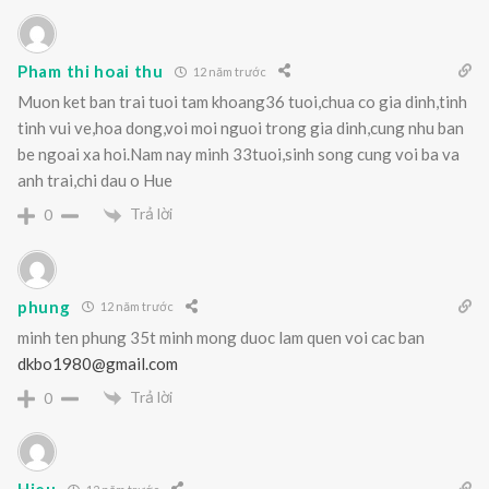
Pham thi hoai thu
12 năm trước
Muon ket ban trai tuoi tam khoang36 tuoi,chua co gia dinh,tinh
tinh vui ve,hoa dong,voi moi nguoi trong gia dinh,cung nhu ban
be ngoai xa hoi.Nam nay minh 33tuoi,sinh song cung voi ba va
anh trai,chi dau o Hue
Trả lời
0
phung
12 năm trước
minh ten phung 35t minh mong duoc lam quen voi cac ban
dkbo1980@gmail.com
Trả lời
0