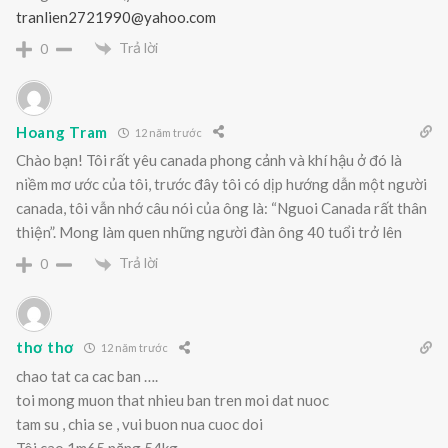
tranlien2721990@yahoo.com
Trả lời
0
Hoang Tram
12 năm trước
Chào bạn! Tôi rất yêu canada phong cảnh và khí hậu ở đó là
niềm mơ ước của tôi, trước đây tôi có dịp hướng dẫn một người
canada, tôi vẫn nhớ câu nói của ông là: “Nguoi Canada rất thân
thiện”. Mong làm quen những người đàn ông 40 tuổi trở lên
Trả lời
0
thơ thơ
12 năm trước
chao tat ca cac ban ….
toi mong muon that nhieu ban tren moi dat nuoc
tam su , chia se , vui buon nua cuoc doi
Tôi cao 1m65 nặng 54kg