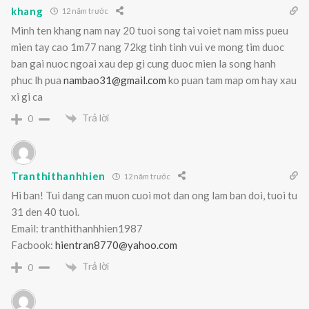
khang
12 năm trước
Minh ten khang nam nay 20 tuoi song tai voiet nam miss pueu
mien tay cao 1m77 nang 72kg tinh tinh vui ve mong tim duoc
ban gai nuoc ngoai xau dep gi cung duoc mien la song hanh
phuc lh pua
nambao31@gmail.com
ko puan tam map om hay xau
xi gi ca
Trả lời
0
Tranthithanhhien
12 năm trước
Hi ban! Tui dang can muon cuoi mot dan ong lam ban doi, tuoi tu
31 den 40 tuoi.
Email: tranthithanhhien1987
Facbook:
hientran8770@yahoo.com
Trả lời
0