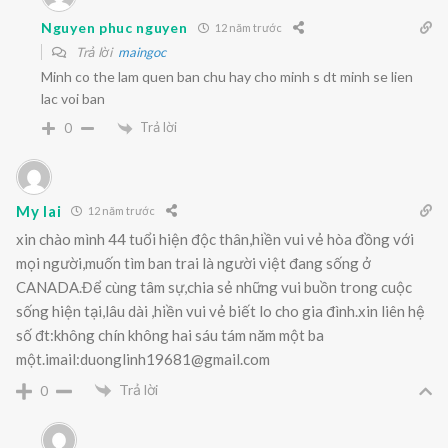
Nguyen phuc nguyen
12 năm trước
Trả lời
maingoc
Minh co the lam quen ban chu hay cho minh s dt minh se lien
lac voi ban
Trả lời
0
My lai
12 năm trước
xin chào mình 44 tuổi hiện độc thân,hiền vui vẻ hòa đồng với
mọi người,muốn tìm ban trai là người việt đang sống ở
CANADA.Để cùng tâm sự,chia sẻ những vui buồn trong cuộc
sống hiện tại,lâu dài ,hiền vui vẻ biết lo cho gia đình.xin liên hệ
số đt:không chín không hai sáu tám năm một ba
một.imail:duonglinh19681@gmail.com
Trả lời
0