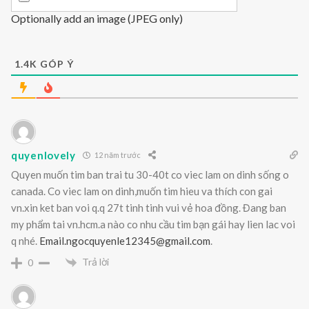
Optionally add an image (JPEG only)
1.4K
GÓP Ý
quyenlovely
12 năm trước
Quyen muốn tim ban trai tu 30-40t co viec lam on dinh sống o
canada. Co viec lam on dinh,muốn tim hieu va thích con gai
vn.xin ket ban voi q.q 27t tinh tinh vui vẻ hoa đồng. Đang ban
my phẩm tai vn.hcm.a nào co nhu cầu tim bạn gái hay lien lac voi
q nhé.
Email.ngocquyenle12345@gmail.com
.
Trả lời
0