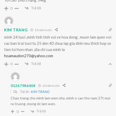
Trả lời
0
KIM TRANG
12 năm trước
minh 24 tuoi ,minh tinh tinh vui ve hoa dong , muon lam quen voi
cac ban trai tuoi tu 25 den 40 chua lap gia dinh neu thich hop se
tien toi hon nhan ,dia chi cua minh la
hoamaudon270@yahoo.com
Trả lời
0
01267986404
10 năm trước
Trả lời
KIM TRANG
Chao trang cho minh lam wen nha .minh o can tho nam 27t moi
ra truong .mong dc lam wen.
Trả lời
0