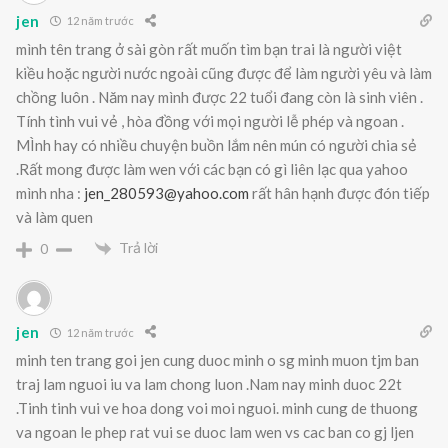
jen
12 năm trước
mình tên trang ở sài gòn rất muốn tìm bạn trai là người việt
kiều hoặc người nước ngoài cũng được để làm người yêu và làm
chồng luôn . Năm nay mình được 22 tuổi đang còn là sinh viên .
Tính tình vui vẻ , hòa đồng với mọi người lễ phép và ngoan .
MÌnh hay có nhiều chuyện buồn lắm nên mún có người chia sẻ
.Rất mong được làm wen với các bạn có gì liên lạc qua yahoo
mình nha :
jen_280593@yahoo.com
rất hân hạnh được đón tiếp
và làm quen
Trả lời
0
jen
12 năm trước
minh ten trang goi jen cung duoc minh o sg minh muon tjm ban
traj lam nguoi iu va lam chong luon .Nam nay minh duoc 22t
.Tinh tinh vui ve hoa dong voi moi nguoi. minh cung de thuong
va ngoan le phep rat vui se duoc lam wen vs cac ban co gj ljen