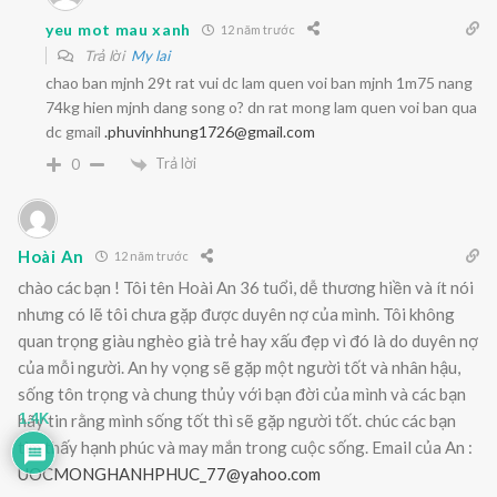
yeu mot mau xanh
12 năm trước
Trả lời
My lai
chao ban mjnh 29t rat vui dc lam quen voi ban mjnh 1m75 nang
74kg hien mjnh dang song o? dn rat mong lam quen voi ban qua
dc gmail
.phuvinhhung1726@gmail.com
Trả lời
0
Hoài An
12 năm trước
chào các bạn ! Tôi tên Hoài An 36 tuổi, dễ thương hiền và ít nói
nhưng có lẽ tôi chưa gặp được duyên nợ của mình. Tôi không
quan trọng giàu nghèo già trẻ hay xấu đẹp vì đó là do duyên nợ
của mỗi người. An hy vọng sẽ gặp một người tốt và nhân hậu,
sống tôn trọng và chung thủy với bạn đời của mình và các bạn
hãy tin rằng mình sống tốt thì sẽ gặp người tốt. chúc các bạn
1.4K
tìm thấy hạnh phúc và may mắn trong cuộc sống. Email của An :
UOCMONGHANHPHUC_77@yahoo.com