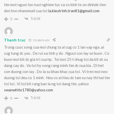
tim mot nguoi lon tuoi nghiem tuc va co kinh te on dinhde tien
den hon nhanemail cua toi
la.kieutrinh.tran81@gmail.com
Trả lời
0
Thanh truc
12 năm trước
Trong cuoc song cua moi chung ta ai cug co 1 lan vap nga .ai
cug tung dc yeu . De rui xa tinh y do . Nguoi con lay se buon . Co
buon moi bit dc gia tri cua hp . Toi moi 25 t nhug toi da bit dc su
dang cay do . Va toi hy vong rang minh tim dc nua kia . Di het
con duong con lay . Do la su khao khac cua toi . Vi tren moi neo
duong toi deu co 1 minh . Neu co ai hieu dc tam su nay thi hai tim
toi toi . Vi toi bit rang ban la ng toi dang tim. yahoo
swanwhite1780@yahoo.com
Trả lời
0