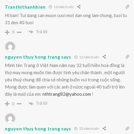
Tranthithanhhien
12 năm trước
Hi ban! Tui dang can muon cuoi mot dan ong lam chong, tuoi tu
31 den 40 tuoi
Trả lời
0
nguyen thuy hong trang says
12 năm trước
Mình tên Trang ở Việt Nam năm nay 32 tuổi hiền hoà đồng là
thợ may mong muốn tìm được tình yêu chân thành , một người
yêu thuỷ chung để chia sẻ những buồn vui trong cuộc sống.
Mong được làm quen với các anh ở nứơc ngoài 40 tuổi trở lên
đây là mail của em:
nthtrang82@yahoo.com
!
Trả lời
0
nguyen thuy hong trang says
12 năm trước