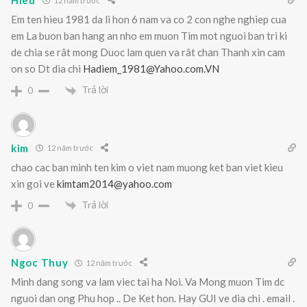
Hieu
12 năm trước
Em ten hieu 1981 da li hon 6 nam va co 2 con nghe nghiep cua
em La buon ban hang an nho em muon Tim mot nguoi ban tri ki
de chia se rât mong Duoc lam quen va rât chan Thanh xin cam
on so Dt dia chi
Hadiem_1981@Yahoo.com.VN
Trả lời
0
kim
12 năm trước
chao cac ban minh ten kim o viet nam muong ket ban viet kieu
xin goi ve
kimtam2014@yahoo.com
Trả lời
0
Ngoc Thuy
12 năm trước
Minh dang song va lam viec tai ha Noi. Va Mong muon Tim dc
nguoi dan ong Phu hop .. De Ket hon. Hay GUI ve dia chi . email .