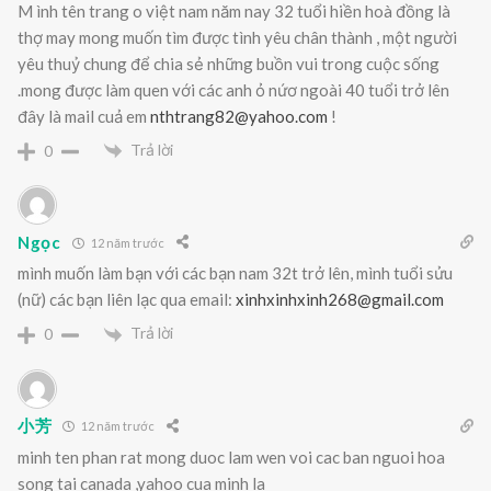
M ình tên trang o việt nam năm nay 32 tuổi hiền hoà đồng là
thợ may mong muốn tìm được tình yêu chân thành , một người
yêu thuỷ chung để chia sẻ những buồn vui trong cuộc sống
.mong được làm quen với các anh ỏ nứơ ngoài 40 tuổi trở lên
đây là mail cuả em
nthtrang82@yahoo.com
!
Trả lời
0
Ngọc
12 năm trước
mình muốn làm bạn với các bạn nam 32t trở lên, mình tuổi sửu
(nữ) các bạn liên lạc qua email:
xinhxinhxinh268@gmail.com
Trả lời
0
小芳
12 năm trước
minh ten phan rat mong duoc lam wen voi cac ban nguoi hoa
song tai canada ,yahoo cua minh la