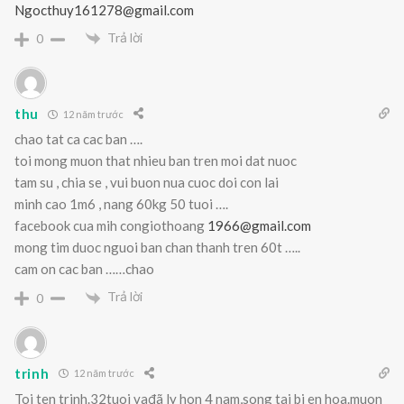
Ngocthuy161278@gmail.com
Trả lời
0
thu
12 năm trước
chao tat ca cac ban ….
toi mong muon that nhieu ban tren moi dat nuoc
tam su , chia se , vui buon nua cuoc doi con lai
minh cao 1m6 , nang 60kg 50 tuoi ….
facebook cua mih congiothoang
1966@gmail.com
mong tim duoc nguoi ban chan thanh tren 60t …..
cam on cac ban ……chao
Trả lời
0
trinh
12 năm trước
Toi ten trinh.32tuoi vađã ly hon 4 nam,song tai bi en hoa.muon