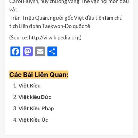
Carol Huỳnh, huy chương vàng Thế vận hội môn đấu
vật.
Trần Triệu Quân, người gốc Việt đầu tiên làm chủ
tịch Liên đoàn Taekwon-Do quốc tế
(Source: http://vi.wikipedia.org)
Facebook
Mastodon
Email
Share
Các Bài Liên Quan:
Việt Kiều
Việt kiều Đức
Việt Kiều Pháp
Việt Kiều Úc