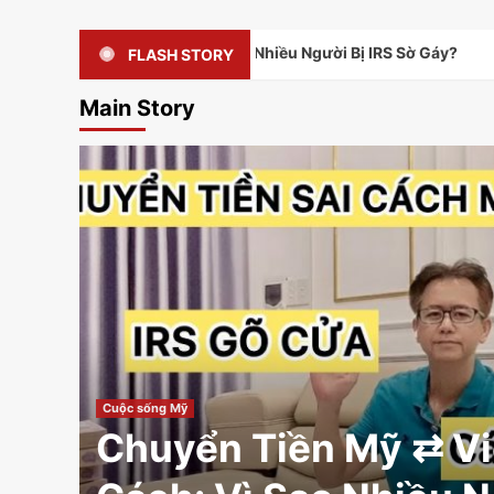
 Sai Cách: Vì Sao Nhiều Người Bị IRS Sờ Gáy?
Mối T
FLASH STORY
Main Story
Cuộc sống Mỹ
Chuyển Tiền Mỹ ⇄ Vi