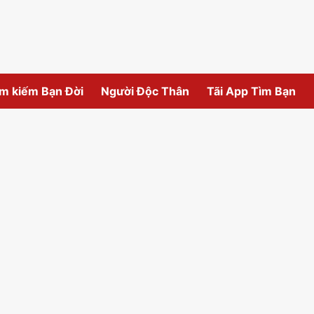
m kiếm Bạn Đời
Người Độc Thân
Tãi App Tìm Bạn