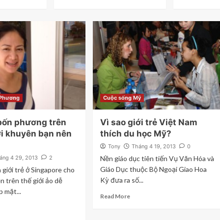
 Phương
Cuộc sống Mỹ
bốn phương trên
Vì sao giới trẻ Việt Nam
ời khuyên bạn nên
thích du học Mỹ?
Tony
Tháng 4 19, 2013
0
áng 4 29, 2013
2
Nền giáo dục tiên tiến Vụ Văn Hóa và
Giáo Dục thuộc Bộ Ngoại Giao Hoa
giới trẻ ở Singapore cho
Kỳ đưa ra số...
n trên thế giới ảo dễ
 mặt...
Read More