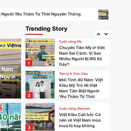
Cuộc sống Vietnam
hầm Từ Thời Nguyễn Thông
Việt Kiều Cali hỏi: Có n
Đám Cưới Ở Việt Nam
Và Mỹ Khác Nhau Thế
Nào? Chi Phí, Phong Bì
Trending Story
5
Và Phong Tục Cưới Hỏi
Cuộc sống Mỹ
Chuyển Tiền Mỹ ⇄ Việt
Nam Sai Cách: Vì Sao
Nhiều Người Bị IRS Sờ
1
Gáy?
t Nam
Tâm lý & Tình Cảm
 Người
Mối Tình 40 Năm: Việt
Kiều Mỹ Trở Về Việt
Nam Tiễn Biệt Người
2
Yêu Thầm Từ Thời
 Năm: Việt Kiều Mỹ
Nguyễn Thông
Cuộc sống Vietnam
Việt Kiều Cali hỏi: Có
Nam Tiễn Biệt Người
nên về Việt Nam mùa
Cuộc sống 
mưa lũ hay không
Kiều
3