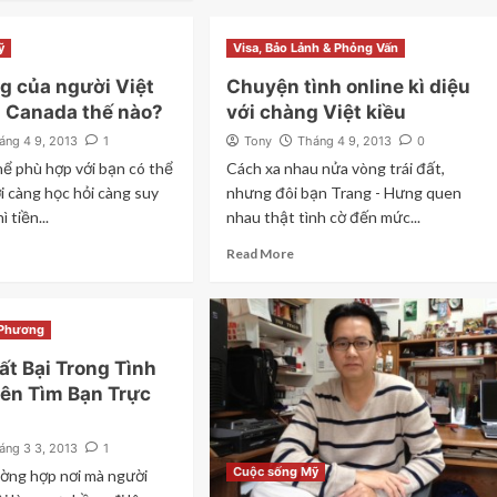
ỹ
Visa, Bảo Lảnh & Phỏng Vấn
g của người Việt
Chuyện tình online kì diệu
i Canada thế nào?
với chàng Việt kiều
áng 4 9, 2013
1
Tony
Tháng 4 9, 2013
0
ể phù hợp với bạn có thể
Cách xa nhau nửa vòng trái đất,
 càng học hỏi càng suy
nhưng đôi bạn Trang - Hưng quen
 tiền...
nhau thật tình cờ đến mức...
Read More
 Phương
ất Bại Trong Tình
ên Tìm Bạn Trực
áng 3 3, 2013
1
Cuộc sống Mỹ
ường hợp nơi mà người