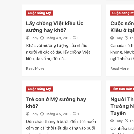
Cuộc sống Mỹ
Cuộc sống M
Lấy chồng Việt kiều Úc
Cuộc sốn
sướng hay khổ?
Kiều ở tạ
Tony
Tháng 4 9, 2013
0
Tony
Th
Khác với mường tượng của nhiều
Canada có th
người về các cô dâu lấy chồng Việt
không. Người
kiều, đa số họ đều là...
nghĩ nhiều thì
Read More
Read More
Cuộc sống Mỹ
Tìm Bạn Bốn
Trẻ con ở Mỹ sướng hay
Người Th
khổ?
Trường N
Tuyến
Tony
Tháng 4 5, 2013
1
Đón chào tháng 6 bước đến, tôi muốn
Tony
Th
cảm ơn cái thời tiết dịu dàng vào buổi
Có nhiều tr