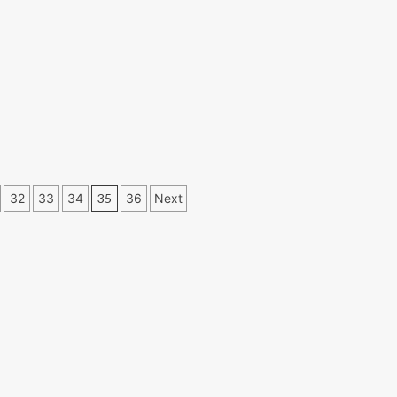
32
33
34
35
36
Next