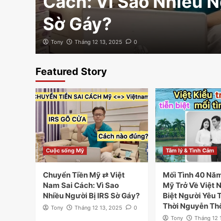
Cách: Vì Sao Nhiều N
Hỏi
Sờ Gáy?
Tony
Tháng 12 13, 2025
0
Featured Story
Cuộc sống Mỹ
Tâm lý & Tình Cảm
Chuyển Tiền Mỹ ⇄ Việt
Mối Tình 40 Năm
Nam Sai Cách: Vì Sao
Mỹ Trở Về Việt 
Nhiều Người Bị IRS Sờ Gáy?
Biệt Người Yêu
Thời Nguyễn Th
Tony
Tháng 12 13, 2025
0
Tony
Tháng 12 