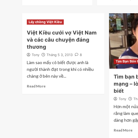
Lấy chồng Việt Kiều
Việt Kiều cưới vợ Việt Nam
và các câu chuyện đáng
thương
Tony
Tháng 5 3, 2013
8
Tìm Bạn Bốn
Làm sao mấy cô biết được anh là
người thành đạt trong khi có nhiều
chàng ở bên này về...
Tìm bạn 
mạng – l
Read More
biết
Tony
Th
Hơn một nửa 
rằng làm que
dàng hơn gặp
Read More