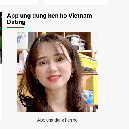
Nguyễn Thông
Cuộc sống Vietnam
Việt Kiều Cali hỏi: Có
App ung dung hen ho Vietnam
nên về Việt Nam mùa
Dating
mưa lũ hay không
3
Cuộc sống Mỹ
Mỹ Sắp Bỏ Song Tịch?
Sự Thật Việt Kiều Cần
Biết Về Việc Giữ Hai
4
Quốc Tịch
Cuộc sống Vietnam
Đám Cưới Ở Việt Nam
Và Mỹ Khác Nhau Thế
Nào? Chi Phí, Phong Bì
5
Và Phong Tục Cưới Hỏi
App ung dung hen ho