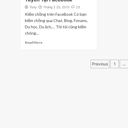
Tony
Tháng 2 25, 2013
23
Kiếm chồng trên FaceBook Có bạn
kiếm chồng qua Chat, Blog, Forums,
Du học, Du lịch,… Thì tôi cũng kiếm
chông...
Read More
Phân
Previous
1
…
trang
bài
viết