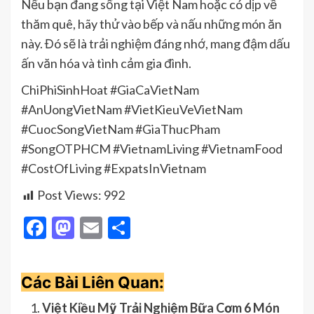
Nếu bạn đang sống tại Việt Nam hoặc có dịp về
thăm quê, hãy thử vào bếp và nấu những món ăn
này. Đó sẽ là trải nghiệm đáng nhớ, mang đậm dấu
ấn văn hóa và tình cảm gia đình.
ChiPhiSinhHoat #GiaCaVietNam
#AnUongVietNam #VietKieuVeVietNam
#CuocSongVietNam #GiaThucPham
#SongOTPHCM #VietnamLiving #VietnamFood
#CostOfLiving #ExpatsInVietnam
Post Views:
992
Facebook
Mastodon
Email
Share
Các Bài Liên Quan:
Việt Kiều Mỹ Trải Nghiệm Bữa Cơm 6 Món