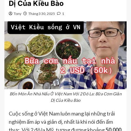
Dị Của Kiều Bào
Tony
Tháng 3 30, 2025
1
Bốn Món Ăn Nhà Nấu Ở Việt Nam Với 2 Đô La: Bữa Cơm Giản
Dị Của Kiều Bào
Cuộc sống ở Việt Nam luôn mang lại những trải
nghiệm ấm áp và giản dị, nhất là khi nói đến ẩm
thực. Với 2 đô la Mỹ, tương đương khoảng
50.000