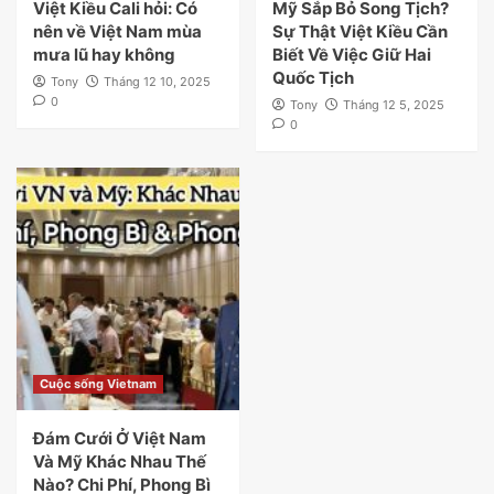
Việt Kiều Cali hỏi: Có
Mỹ Sắp Bỏ Song Tịch?
nên về Việt Nam mùa
Sự Thật Việt Kiều Cần
mưa lũ hay không
Biết Về Việc Giữ Hai
Quốc Tịch
Tony
Tháng 12 10, 2025
0
Tony
Tháng 12 5, 2025
0
Cuộc sống Vietnam
Đám Cưới Ở Việt Nam
Và Mỹ Khác Nhau Thế
Nào? Chi Phí, Phong Bì