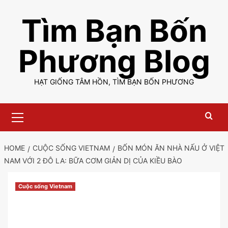
Skip
Tìm Bạn Bốn
to
content
Phương Blog
HẠT GIỐNG TÂM HỒN, TÌM BẠN BỐN PHƯƠNG
Primary
Menu
HOME
CUỘC SỐNG VIETNAM
BỐN MÓN ĂN NHÀ NẤU Ở VIỆT
NAM VỚI 2 ĐÔ LA: BỮA CƠM GIẢN DỊ CỦA KIỀU BÀO
Cuộc sống Vietnam