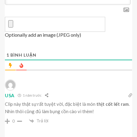
Optionally add an image (JPEG only)
1
BÌNH LUẬN
USA
1 năm trước
Clip này thật sự rất tuyệt vời, đặc biệt là món
thịt cốt lết ram
.
Nhìn thôi cũng đủ làm bụng cồn cào vì thèm!
Trả lời
0