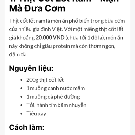
Mà Đưa Cơm
Thịt cốt lết ram là món ăn phổ biến trong bữa cơm
của nhiều gia đình Việt. Với một miếng thịt cốt lết
giá khoảng
20.000 VND
(chưa tới 1 đô la), món ăn
này không chỉ giàu protein mà còn thơm ngon,
đậm đà.
Nguyên liệu:
200g thịt cốt lết
1 muỗng canh nước mắm
1 muỗng cà phê đường
Tỏi, hành tím băm nhuyễn
Tiêu xay
Cách làm: