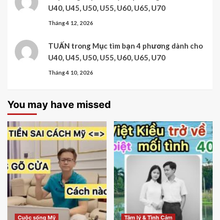
U40, U45, U50, U55, U60, U65, U70
Tháng 4 12, 2026
TUẤN
trong
Mục tìm bạn 4 phương dành cho
U40, U45, U50, U55, U60, U65, U70
Tháng 4 10, 2026
You may have missed
Cuộc sống Mỹ
Tâm lý & Tình Cảm