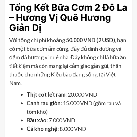
Tổng Kết Bữa Cơm 2 Đô La
– Hương Vị Quê Hương
Giản Dị
Với tổng chi phí khoảng
50.000 VND (2 USD)
, bạn
có một bữa cơm ấm cúng, đầy đủ dinh dưỡng và
đậm đà hương vị quê nhà. Đây không chỉ là bữa ăn
tiết kiệm mà còn mang lại cảm giác gần gũi, thân
thuộc cho những Kiều bào đang sống tại Việt
Nam.
Thịt cốt lết ram:
20.000 VND
Canh rau giòn:
15.000 VND (gồm rau và
tôm khô)
Bầu xào:
7.000 VND
Cá kho nghệ:
8.000 VND