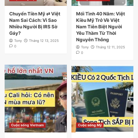
Chuyển Tiền Mỹ ⇄ Việt
Mối Tình 40 Năm: Việt
Nam Sai Cách: Vì Sao
Kiều Mỹ Trở Về Việt
Nhiều Người Bị IRS Sờ
Nam Tiễn Biệt Người
Gáy?
Yêu Thầm Từ Thời
Nguyễn Thông
Tony
Tháng 12 13, 2025
0
Tony
Tháng 12 11, 2025
0
Cuộc sống Vietnam
Cuộc sống Mỹ