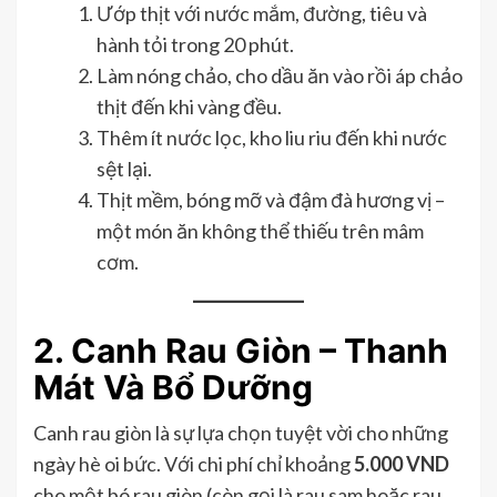
Ướp thịt với nước mắm, đường, tiêu và
hành tỏi trong 20 phút.
Làm nóng chảo, cho dầu ăn vào rồi áp chảo
thịt đến khi vàng đều.
Thêm ít nước lọc, kho liu riu đến khi nước
sệt lại.
Thịt mềm, bóng mỡ và đậm đà hương vị –
một món ăn không thể thiếu trên mâm
cơm.
2. Canh Rau Giòn – Thanh
Mát Và Bổ Dưỡng
Canh rau giòn là sự lựa chọn tuyệt vời cho những
ngày hè oi bức. Với chi phí chỉ khoảng
5.000 VND
cho một bó rau giòn (còn gọi là rau sam hoặc rau