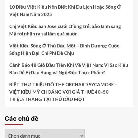
10 Điều Việt Kiều Nên Biết Khi Du Lịch Hoặc Sống Ở
Việt Nam Năm 2025
Chị Việt Kiều San Jose cưới chồng trẻ, bảo lãnh sang
Mỹ rồi nhận ra sai lầm quá muộn
Việt Kiều Sống Ở Thủ Dầu Một – Bình Dương: Cuộc
Sống Hiện Đại, Chi Phí Dễ Chịu
Cảnh Báo 48 Giờ Đầu Tiên Khi Về Việt Nam: Vì Sao Kiều
Bào Dễ Bị Đau Bụng và Ngộ Độc Thực Phẩm?
BIỆT THỰ TRIỆU ĐÔ THE ORCHARD SYCAMORE –
VIỆT KIỀU MỸ CHOÁNG VỚI GIÁ THUÊ 40–50
TRIỆU/THÁNG TẠI THỦ DẦU MỘT
Các chủ đề
Các