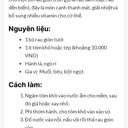
dền biển), đây là món canh thanh mát, giải nhiệtvà
bổ sung nhiều vitamin cho cơ thể.
Nguyên liệu:
1 bó rau giòn tươi
1 ít tôm khô hoặc tép (khoảng 10.000
VND)
Hành lá, ngò rí
Gia vị: Muối, tiêu, bột ngọt
Cách làm:
Ngâm tôm khô vào nước ấm cho mềm, sau
đó giã hoặc xay nhỏ.
Phi thơm hành, cho tôm khô vào xào sơ.
Đổ nước vào nồi, nấu sôi rồi thả rau giòn
vào.