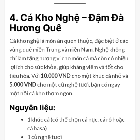
4. Cá Kho Nghệ – Đậm Đà
Hương Quê
Cá kho nghệ là món ăn quen thuộc, đặc biệt ở các
vùng quê miền Trung và miền Nam. Nghệ không
chỉ làm tăng hương vị cho món cá mà còn có nhiều
lợi ích cho sức khỏe, giúp kháng viêm và tốt cho
tiêu hóa. Với
10.000 VND
cho một khúc cá nhỏ và
5.000 VND
cho một củ nghệ tươi, bạn có ngay
một nồi cá kho thơm ngon.
Nguyên liệu:
1 khúc cá (có thể chọn cá nục, cá rô hoặc
cá basa)
1 củ nghệ tươi