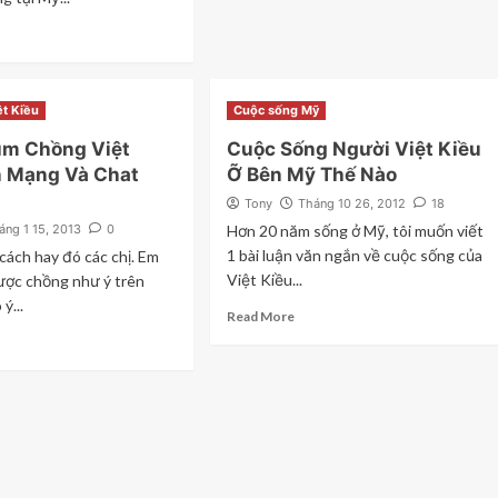
ệt Kiều
Cuộc sống Mỹ
ìm Chồng Việt
Cuộc Sống Người Việt Kiều
n Mạng Và Chat
Ỡ Bên Mỹ Thế Nào
Tony
Tháng 10 26, 2012
18
áng 1 15, 2013
0
Hơn 20 năm sống ở Mỹ, tôi muốn viết
1 bài luận văn ngắn về cuộc sống của
cách hay đó các chị. Em
Việt Kiều...
ược chồng như ý trên
ý...
Read More