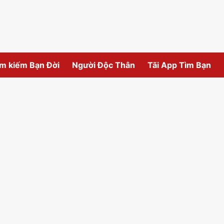
m kiếm Bạn Đời
Người Độc Thân
Tãi App Tìm Bạn