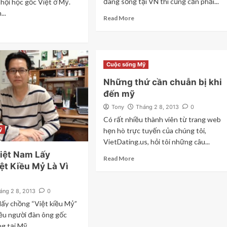
đang sống tại VN thì cũng cần phải...
hội học gốc Việt ở Mỹ.
...
Read More
Cuộc sống Mỹ
Những thứ cần chuẫn bị khi
đến mỹ
Tony
Tháng 2 8, 2013
0
Có rất nhiều thành viên từ trang web
ỹ
hẹn hò trực tuyến của chúng tôi,
VietDating.us, hỏi tôi những câu...
iệt Nam Lấy
Read More
ệt Kiều Mỷ Là Vì
áng 2 8, 2013
0
lấy chồng “Việt kiều Mỷ”
ều người đàn ông gốc
g tại Mỹ...