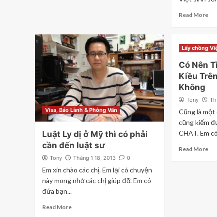
Read More
Lấy chồng Vi
Có Nên T
Kiều Trê
Không
Tony
Th
Visa, Bảo Lảnh & Phỏng Vấn
Cũng là một 
cũng kiếm đ
CHAT. Em có 
Luật Ly dị ở Mỹ thì có phải
cần đến luật sư
Read More
Tony
Tháng 1 18, 2013
0
Em xin chào các chị. Em lại có chuyện
này mong nhờ các chị giúp đỡ. Em có
đứa bạn...
Read More