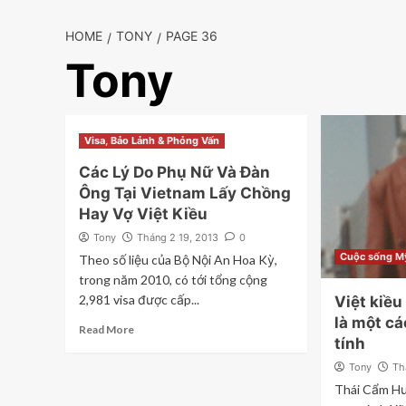
HOME
TONY
PAGE 36
Tony
Visa, Bảo Lảnh & Phỏng Vấn
Các Lý Do Phụ Nữ Và Đàn
Ông Tại Vietnam Lấy Chồng
Hay Vợ Việt Kiều
Tony
Tháng 2 19, 2013
0
Cuộc sống M
Theo số liệu của Bộ Nội An Hoa Kỳ,
trong năm 2010, có tới tổng cộng
2,981 visa được cấp...
Việt kiều
là một cá
Read More
tính
Tony
Th
Thái Cẩm Hư