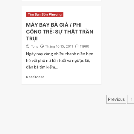
Tìm Bạn Bốn Phương
MÁY BAY BÀ GIÀ / PHI
CÔNG TRẺ: SỰ THẬT TRẦN
TRỤI
Tony
Tháng 10 15, 2011
11960
Ngày nay càng nhiều thanh niên hẹn
hò với phụ nữ lớn tuổi và ngược lại,
đàn bà tìm kiếm...
Read More
Phân
Previous
1
trang
bài
viết