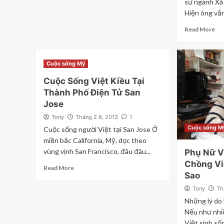
sư ngành Xã 
Hiện ông vẫn
Read More
Cuộc sống Mỹ
Cuộc Sống Việt Kiều Tại
Thành Phố Điện Tử San
Jose
Tony
Tháng 2 8, 2013
1
Cuộc sống M
Cuộc sống người Việt tại San Jose Ở
miền bắc California, Mỹ, dọc theo
vùng vịnh San Francisco, đâu đâu...
Phụ Nữ V
Chồng Vi
Read More
Sao
Tony
Th
Những lý do 
Nếu như nhi
Việt sinh sốn