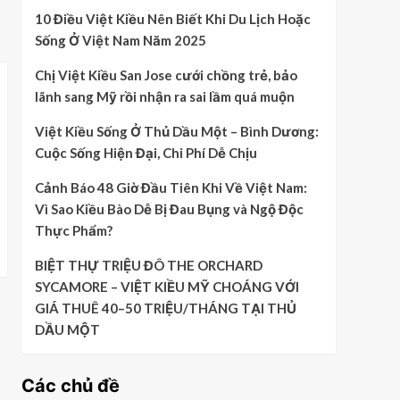
10 Điều Việt Kiều Nên Biết Khi Du Lịch Hoặc
Sống Ở Việt Nam Năm 2025
Chị Việt Kiều San Jose cưới chồng trẻ, bảo
lãnh sang Mỹ rồi nhận ra sai lầm quá muộn
Việt Kiều Sống Ở Thủ Dầu Một – Bình Dương:
Cuộc Sống Hiện Đại, Chi Phí Dễ Chịu
Cảnh Báo 48 Giờ Đầu Tiên Khi Về Việt Nam:
Vì Sao Kiều Bào Dễ Bị Đau Bụng và Ngộ Độc
Thực Phẩm?
BIỆT THỰ TRIỆU ĐÔ THE ORCHARD
SYCAMORE – VIỆT KIỀU MỸ CHOÁNG VỚI
GIÁ THUÊ 40–50 TRIỆU/THÁNG TẠI THỦ
DẦU MỘT
Các chủ đề